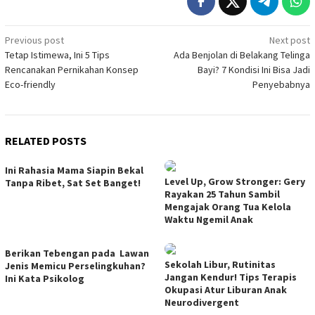
Post
Previous post
Next post
Tetap Istimewa, Ini 5 Tips
Ada Benjolan di Belakang Telinga
navigation
Rencanakan Pernikahan Konsep
Bayi? 7 Kondisi Ini Bisa Jadi
Eco-friendly
Penyebabnya
RELATED POSTS
Ini Rahasia Mama Siapin Bekal
Level Up, Grow Stronger: Gery
Tanpa Ribet, Sat Set Banget!
Rayakan 25 Tahun Sambil
Mengajak Orang Tua Kelola
Waktu Ngemil Anak
Berikan Tebengan pada Lawan
Sekolah Libur, Rutinitas
Jenis Memicu Perselingkuhan?
Jangan Kendur! Tips Terapis
Ini Kata Psikolog
Okupasi Atur Liburan Anak
Neurodivergent