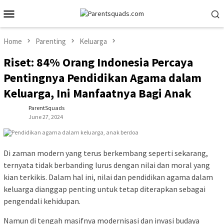
Skip
Mobile
to
Menu
content
Home
Parenting
Keluarga
Riset: 84% Orang Indonesia Percaya
Pentingnya Pendidikan Agama dalam
Keluarga, Ini Manfaatnya Bagi Anak
ParentSquads
June 27, 2024
Di zaman modern yang terus berkembang seperti sekarang,
ternyata tidak berbanding lurus dengan nilai dan moral yang
kian terkikis. Dalam hal ini, nilai dan pendidikan agama dalam
keluarga dianggap penting untuk tetap diterapkan sebagai
pengendali kehidupan.
Namun di tengah masifnya modernisasi dan invasi budaya