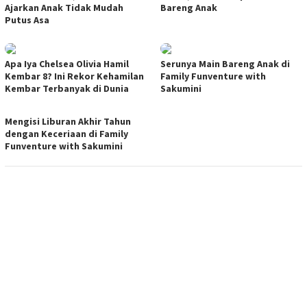
Ajarkan Anak Tidak Mudah
Bareng Anak
Putus Asa
Apa Iya Chelsea Olivia Hamil
Serunya Main Bareng Anak di
Kembar 8? Ini Rekor Kehamilan
Family Funventure with
Kembar Terbanyak di Dunia
Sakumini
Mengisi Liburan Akhir Tahun
dengan Keceriaan di Family
Funventure with Sakumini