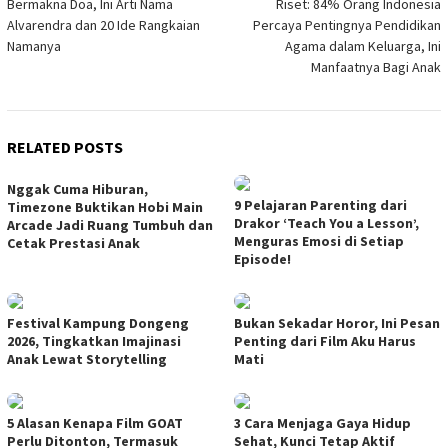
Bermakna Doa, Ini Arti Nama
Riset: 84% Orang Indonesia
navigation
Alvarendra dan 20 Ide Rangkaian
Percaya Pentingnya Pendidikan
Namanya
Agama dalam Keluarga, Ini
Manfaatnya Bagi Anak
RELATED POSTS
Nggak Cuma Hiburan,
9 Pelajaran Parenting dari
Timezone Buktikan Hobi Main
Drakor ‘Teach You a Lesson’,
Arcade Jadi Ruang Tumbuh dan
Menguras Emosi di Setiap
Cetak Prestasi Anak
Episode!
Festival Kampung Dongeng
Bukan Sekadar Horor, Ini Pesan
2026, Tingkatkan Imajinasi
Penting dari Film Aku Harus
Anak Lewat Storytelling
Mati
5 Alasan Kenapa Film GOAT
3 Cara Menjaga Gaya Hidup
Perlu Ditonton, Termasuk
Sehat, Kunci Tetap Aktif