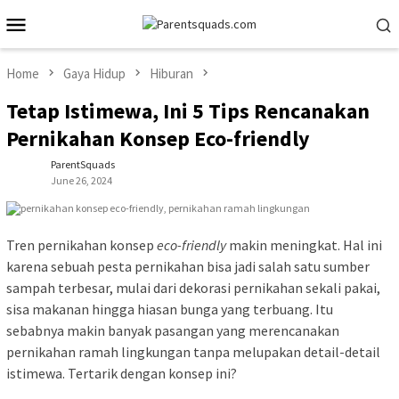
Skip
Mobile
to
Menu
content
Home
Gaya Hidup
Hiburan
Tetap Istimewa, Ini 5 Tips Rencanakan
Pernikahan Konsep Eco-friendly
ParentSquads
June 26, 2024
Tren pernikahan konsep
eco-friendly
makin meningkat. Hal ini
karena sebuah pesta pernikahan bisa jadi salah satu sumber
sampah terbesar, mulai dari dekorasi pernikahan sekali pakai,
sisa makanan hingga hiasan bunga yang terbuang. Itu
sebabnya makin banyak pasangan yang merencanakan
pernikahan ramah lingkungan tanpa melupakan detail-detail
istimewa. Tertarik dengan konsep ini?