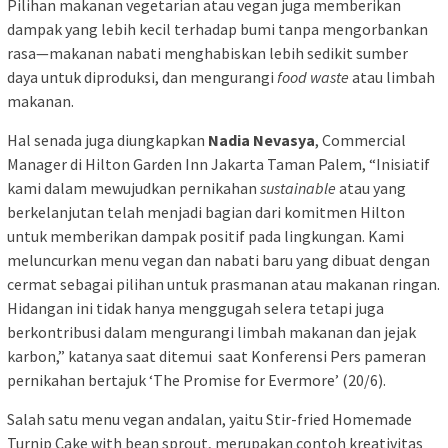
Pilihan makanan vegetarian atau vegan juga memberikan
dampak yang lebih kecil terhadap bumi tanpa mengorbankan
rasa—makanan nabati menghabiskan lebih sedikit sumber
daya untuk diproduksi, dan mengurangi
food waste
atau limbah
makanan.
Hal senada juga diungkapkan
Nadia Nevasya
, Commercial
Manager di Hilton Garden Inn Jakarta Taman Palem, “Inisiatif
kami dalam mewujudkan pernikahan
sustainable
atau yang
berkelanjutan telah menjadi bagian dari komitmen Hilton
untuk memberikan dampak positif pada lingkungan. Kami
meluncurkan menu vegan dan nabati baru yang dibuat dengan
cermat sebagai pilihan untuk prasmanan atau makanan ringan.
Hidangan ini tidak hanya menggugah selera tetapi juga
berkontribusi dalam mengurangi limbah makanan dan jejak
karbon,” katanya saat ditemui saat Konferensi Pers pameran
pernikahan bertajuk ‘The Promise for Evermore’ (20/6).
Salah satu menu vegan andalan, yaitu Stir-fried Homemade
Turnip Cake with bean sprout, merupakan contoh kreativitas