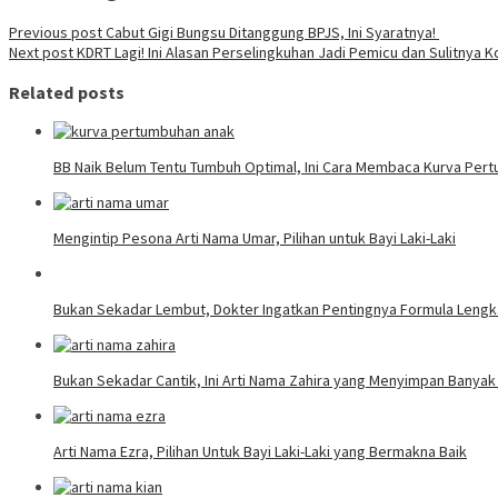
Previous post
Cabut Gigi Bungsu Ditanggung BPJS, Ini Syaratnya!
Next post
KDRT Lagi! Ini Alasan Perselingkuhan Jadi Pemicu dan Sulitnya 
Related posts
BB Naik Belum Tentu Tumbuh Optimal, Ini Cara Membaca Kurva Pe
Mengintip Pesona Arti Nama Umar, Pilihan untuk Bayi Laki-Laki
Bukan Sekadar Lembut, Dokter Ingatkan Pentingnya Formula Lengk
Bukan Sekadar Cantik, Ini Arti Nama Zahira yang Menyimpan Banya
Arti Nama Ezra, Pilihan Untuk Bayi Laki-Laki yang Bermakna Baik