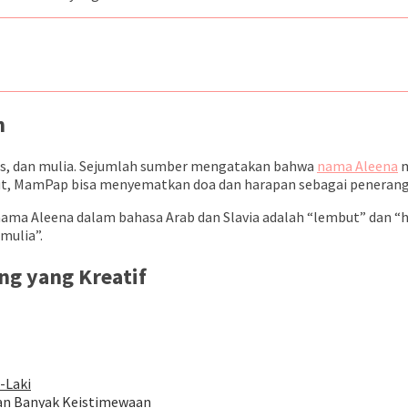
n
, dan mulia. Sejumlah
sumber mengatakan bahwa
nama Aleena
m
sebut, MamPap bisa menyematkan doa dan harapan sebagai penerang
 nama Aleena dalam bahasa Arab dan Slavia adalah “lembut” dan “
mulia”.
ng yang Kreatif
-Laki
pan Banyak Keistimewaan