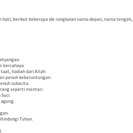
ati, berikut beberapa ide rangkaian nama depan, nama tengah,
kahyangan.
an bercahaya.
aat, hadiah dari Allah.
aan penuh keberuntungan.
penuh sukacita.
erang seperti mentari.
 Suci.
 agung.
ngan.
dilindungi Tuhan.
t.