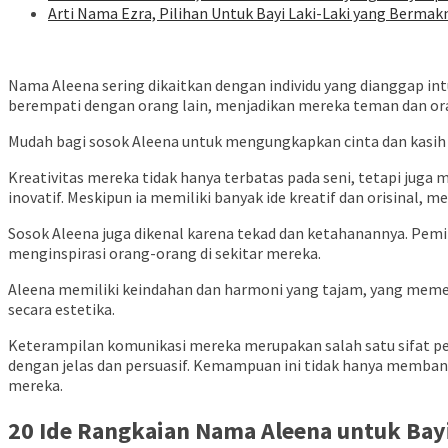
Arti Nama Ezra, Pilihan Untuk Bayi Laki-Laki yang Bermak
Nama Aleena sering dikaitkan dengan individu yang dianggap in
berempati dengan orang lain, menjadikan mereka teman dan ora
Mudah bagi sosok Aleena untuk mengungkapkan cinta dan kasih s
Kreativitas mereka tidak hanya terbatas pada seni, tetapi ju
inovatif. Meskipun ia memiliki banyak ide kreatif dan orisinal,
Sosok Aleena juga dikenal karena tekad dan ketahanannya. Pemi
menginspirasi orang-orang di sekitar mereka.
Aleena memiliki keindahan dan harmoni yang tajam, yang mem
secara estetika.
Keterampilan komunikasi mereka merupakan salah satu sifat p
dengan jelas dan persuasif. Kemampuan ini tidak hanya membant
mereka.
20 Ide Rangkaian Nama Aleena untuk Ba