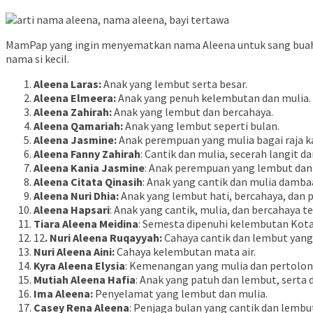
MamPap yang ingin menyematkan nama Aleena untuk sang buah h
nama si kecil.
Aleena Laras:
Anak yang lembut serta besar.
Aleena Elmeera:
Anak yang penuh kelembutan dan mulia.
Aleena Zahirah:
Anak yang lembut dan bercahaya.
Aleena Qamariah:
Anak yang lembut seperti bulan.
Aleena Jasmine:
Anak perempuan yang mulia bagai raja 
Aleena Fanny Zahirah
: Cantik dan mulia, secerah langit d
Aleena Kania Jasmine
: Anak perempuan yang lembut dan t
Aleena Citata Qinasih
: Anak yang cantik dan mulia damb
Aleena Nuri Dhia:
Anak yang lembut hati, bercahaya, dan 
Aleena Hapsari
: Anak yang cantik, mulia, dan bercahaya t
Tiara Aleena Meidina
: Semesta dipenuhi kelembutan Kota
12
. Nuri Aleena Ruqayyah:
Cahaya cantik dan lembut yang
Nuri Aleena Aini:
Cahaya kelembutan mata air.
Kyra Aleena Elysia
: Kemenangan yang mulia dan pertolo
Mutiah Aleena Hafia
: Anak yang patuh dan lembut, serta 
Ima Aleena:
Penyelamat yang lembut dan mulia.
Casey Rena Aleena
: Penjaga bulan yang cantik dan lembu