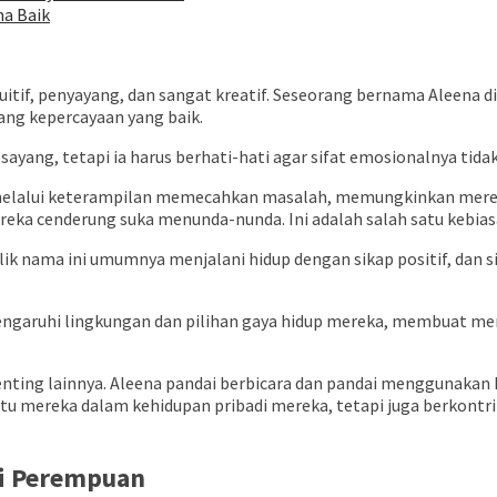
na Baik
tuitif, penyayang, dan sangat kreatif. Seseorang bernama Aleen
ng kepercayaan yang baik.
ayang, tetapi ia harus berhati-hati agar sifat emosionalnya ti
ga melalui keterampilan memecahkan masalah, memungkinkan mere
 mereka cenderung suka menunda-nunda. Ini adalah salah satu kebia
lik nama ini umumnya menjalani hidup dengan sikap positif, dan 
engaruhi lingkungan dan pilihan gaya hidup mereka, membuat 
enting lainnya. Aleena pandai berbicara dan pandai menggunaka
u mereka dalam kehidupan pribadi mereka, tetapi juga berkontrib
yi Perempuan