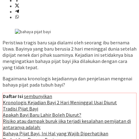
Peristiwa tragis baru saja dialami oleh seorang ibu bernama
Uswa. Bayinya yang baru berusia 2 hari meninggal dunia setelah
dipijat nenek dari pihak suaminya. Kejadian ini setidaknya bisa
mengingatkan bahaya pijat bayi jika dilakukan dengan cara
yang tidak tepat.
Bagaimana kronologis kejadiannya dan penjelasan mengenai
bahaya pijat pada tubuh bayi?
Daftar Isi
sembunyikan
Kronologis Kejadian Bayi 2 Hari Meninggal Usai Diurut
Tradisi Pijat Bayi
Apakah Bayi Baru Lahir Boleh Diurut?
Risiko atau dampak buruk jika terjadi kesalahan pemijatan di
antaranya adalah:
Bahaya Pijat Bayi, Ini Hal yang Wajib Diperhatikan