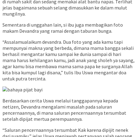
di rumah sakit dan sedang memakai alat bantu napas. Terlihat
jelas bagaimana sebuah selang dimasukkan ke dalam mulut
mungilnya.
Sementara di unggahan lain, si ibu juga membagikan foto
makam Devandra yang ramai dengan taburan bunga.
“Assalamualaikum devandra. Dua foto yang ada kamu tapi
mempunyai makna yang berbeda, dimana mama bangga sekali
berhasil mengantar kamu sampai ke dunia sampai di hari
mama harus kehilangan kamu, jadi anak yang sholeh ya sayang,
agar kamu bisa membawa mama sama papa ke surganya Allah
kita bisa kumpul lagi disana,” tulis Ibu Uswa mengantar doa
untuk putra tercinta.
Berdasarkan cerita Uswa melalui tanggapannya kepada
netizen, Devandra mengalami masalah pada saluran
pencernaannya, di mana saluran pencernaannya tersumbat
setelah dipijat mertua perempuannya.
“Saluran pencernaannya tersumbat Kak karena dipijit nenek
dari suamiku,” jelas Uswa menjawab pertanyaan salah seorang