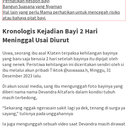
Perhatikan Respon Bayi
Bangun Suasana yang Nyaman
Hal lain yang perlu Mama perhatikan untuk mencegah risiko
atau bahaya pijat bayi.
Kronologis Kejadian Bayi 2 Hari
Meninggal Usai Diurut
Uswa, seorang ibu asal Klaten terpaksa kehilangan bayinya
yang baru saja berusia 2 hari setelah bayinya itu dipijat oleh
sang nenek. Peristiwa kehilangan ini diceritakan sendiri oleh si
ibu melalui akun pribadi Tiktok @uswaaaa.h, Minggu, 31
Desember 2023 lalu.
Di akun sosial media, sang ibu mengunggah foto bayinya yang
diberi nama nama Devandra Altafaris dalam kondisi tubuh
masih terbedong,
“Sekarang nggak ngerasain sakit lagi ya dek, tenang di surga ya
sayang,” tulisnya pada unggahannya.
Ia juga mengunggah sebuah video saat Devandra masih dirawat