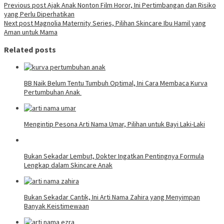
Previous post
Ajak Anak Nonton Film Horor, Ini Pertimbangan dan Risiko
yang Perlu Diperhatikan
Next post
Magnolia Maternity Series, Pilihan Skincare Ibu Hamil yang
Aman untuk Mama
Related posts
BB Naik Belum Tentu Tumbuh Optimal, Ini Cara Membaca Kurva
Pertumbuhan Anak
Mengintip Pesona Arti Nama Umar, Pilihan untuk Bayi Laki-Laki
Bukan Sekadar Lembut, Dokter Ingatkan Pentingnya Formula
Lengkap dalam Skincare Anak
Bukan Sekadar Cantik, Ini Arti Nama Zahira yang Menyimpan
Banyak Keistimewaan