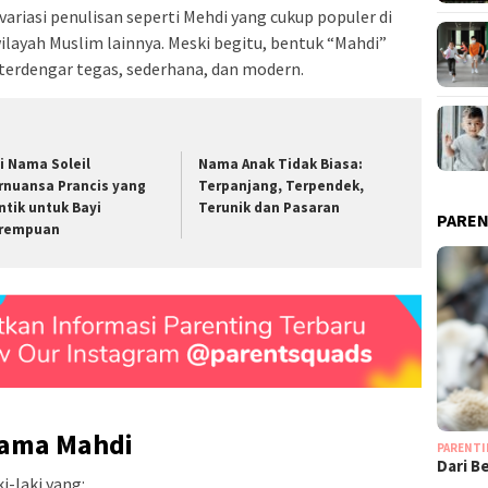
ariasi penulisan seperti Mehdi yang cukup populer di
layah Muslim lainnya. Meski begitu, bentuk “Mahdi”
 terdengar tegas, sederhana, dan modern.
ti Nama Soleil
Nama Anak Tidak Biasa:
rnuansa Prancis yang
Terpanjang, Terpendek,
ntik untuk Bayi
Terunik dan Pasaran
PAREN
rempuan
Nama Mahdi
PARENT
Dari B
i-laki yang:
…