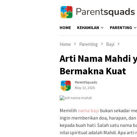
Skip
to
content
HOME
KEHAMILAN
PARENTING
Home
Parenting
Bayi
Arti Nama Mahdi 
Bermakna Kuat
ParentSquads
May 13, 2026
Memilih
nama bayi
bukan sekadar men
ingin memberikan doa, harapan, da
kepada buah hati. Salah satu nama ba
nilai spiritual adalah Mahdi. Apa art