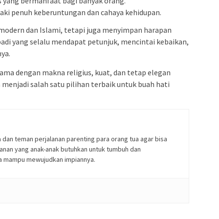
as yang bermanfaat bagi banyak orang.
-laki penuh keberuntungan dan cahaya kehidupan.
modern dan Islami, tetapi juga menyimpan harapan
adi yang selalu mendapat petunjuk, mencintai kebaikan,
ya.
ama dengan makna religius, kuat, dan tetap elegan
menjadi salah satu pilihan terbaik untuk buah hati
 dan teman perjalanan parenting para orang tua agar bisa
nan yang anak-anak butuhkan untuk tumbuh dan
a mampu mewujudkan impiannya.