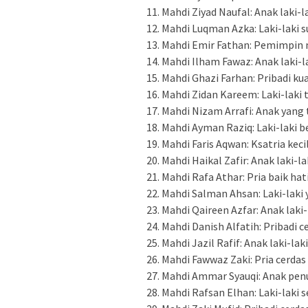
Mahdi Ziyad Naufal: Anak laki
Mahdi Luqman Azka: Laki-laki s
Mahdi Emir Fathan: Pemimpin 
Mahdi Ilham Fawaz: Anak laki-
Mahdi Ghazi Farhan: Pribadi ku
Mahdi Zidan Kareem: Laki-laki 
Mahdi Nizam Arrafi: Anak yang 
Mahdi Ayman Raziq: Laki-laki be
Mahdi Faris Aqwan: Ksatria keci
Mahdi Haikal Zafir: Anak laki-
Mahdi Rafa Athar: Pria baik hat
Mahdi Salman Ahsan: Laki-laki 
Mahdi Qaireen Azfar: Anak lak
Mahdi Danish Alfatih: Pribadi 
Mahdi Jazil Rafif: Anak laki-lak
Mahdi Fawwaz Zaki: Pria cerdas
Mahdi Ammar Syauqi: Anak pen
Mahdi Rafsan Elhan: Laki-laki 