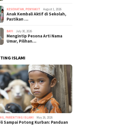
KESEHATAN
,
PENYAKIT
August 1, 2026
Anak Kembali Aktif di Sekolah,
Pastikan …
BAYI
July 30, 2026
Mengintip Pesona Arti Nama
Umar, Pilihan…
TING ISLAMI
ING
,
PARENTING ISLAMI
May 26, 2026
eli Sampai Potong Kurban: Panduan