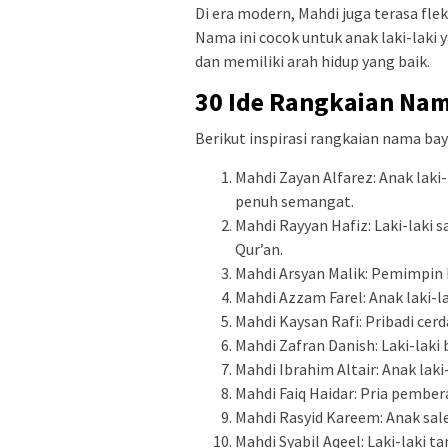
Di era modern, Mahdi juga terasa fl
Nama ini cocok untuk anak laki-laki 
dan memiliki arah hidup yang baik.
30 Ide Rangkaian Na
Berikut inspirasi rangkaian nama bay
Mahdi Zayan Alfarez: Anak lak
penuh semangat.
Mahdi Rayyan Hafiz: Laki-laki 
Qur’an.
Mahdi Arsyan Malik: Pemimpin b
Mahdi Azzam Farel: Anak laki-l
Mahdi Kaysan Rafi: Pribadi cerd
Mahdi Zafran Danish: Laki-lak
Mahdi Ibrahim Altair: Anak laki
Mahdi Faiq Haidar: Pria pember
Mahdi Rasyid Kareem: Anak sal
Mahdi Syabil Aqeel: Laki-laki t