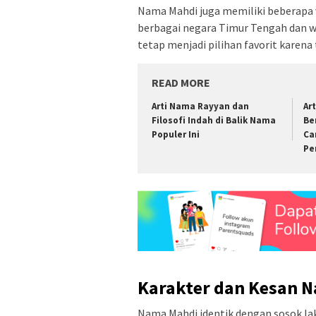
Nama Mahdi juga memiliki beberapa v
berbagai negara Timur Tengah dan wi
tetap menjadi pilihan favorit karena
READ MORE
Arti Nama Rayyan dan
Ar
Filosofi Indah di Balik Nama
Be
Populer Ini
Ca
Pe
Karakter dan Kesan 
Nama Mahdi identik dengan sosok lak