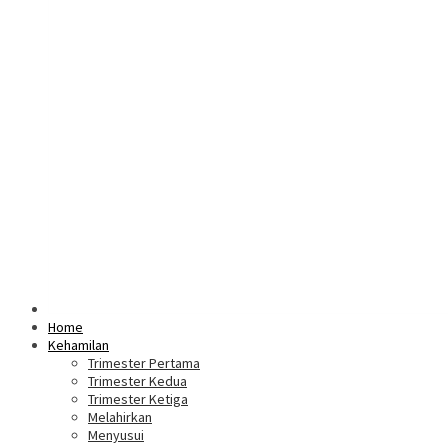
Home
Kehamilan
Trimester Pertama
Trimester Kedua
Trimester Ketiga
Melahirkan
Menyusui