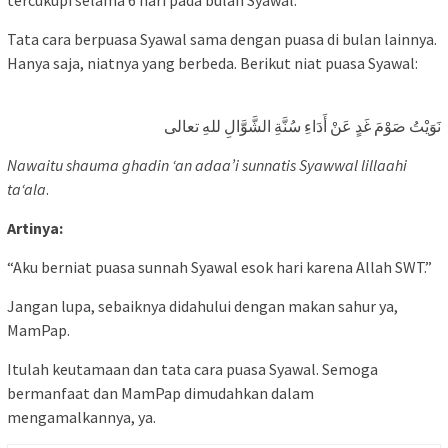
Tata cara berpuasa Syawal sama dengan puasa di bulan lainnya.
Hanya saja, niatnya yang berbeda. Berikut niat puasa Syawal:
نَوَيْتُ صَوْمَ غَدٍ عَنْ أَدَاءِ سُنَّةِ الشَّوَّالِ للهِ تعالى
Nawaitu shauma ghadin ‘an adaa’i sunnatis Syawwal lillaahi
ta‘ala
.
Artinya:
“Aku berniat puasa sunnah Syawal esok hari karena Allah SWT.”
Jangan lupa, sebaiknya didahului dengan makan sahur ya,
MamPap.
Itulah keutamaan dan tata cara puasa Syawal. Semoga
bermanfaat dan MamPap dimudahkan dalam
mengamalkannya, ya.