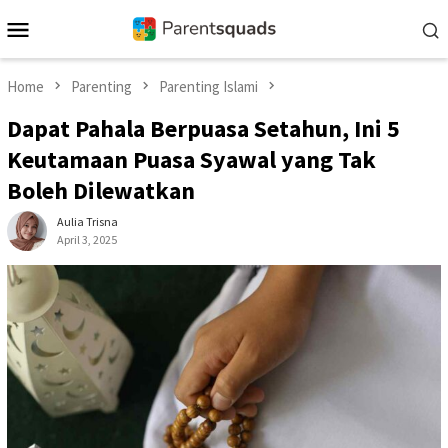
Skip
Mobile
to
Menu
content
Home
Parenting
Parenting Islami
Dapat Pahala Berpuasa Setahun, Ini 5
Keutamaan Puasa Syawal yang Tak
Boleh Dilewatkan
Aulia Trisna
April 3, 2025