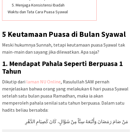
5. Menjaga Konsistensi Ibadah
Waktu dan Tata Cara Puasa Syawal
5 Keutamaan Puasa di Bulan Syawal
Meski hukumnya Sunnah, tetapi keutamaan puasa Syawal tak
main-main dan sayang jika dilewatkan. Apa saja?
1. Mendapat Pahala Seperti Berpuasa 1
Tahun
Dikutip dari
laman NU Online
, Rasulullah SAW pernah
menjelaskan bahwa orang yang melakukan 6 hari puasa Syawal
setelah satu bulan puasa Ramadhan, maka ia akan
memperoleh pahala senilai satu tahun berpuasa. Dalam satu
hadits beliau bersabda:
مَنْ صَامَ رَمَضَانَ وَأَتْبَعَهُ سِتَّاً مِنْ شَوَّالٍ، كَانَ كَصِيَامِ الدَّهْرِ