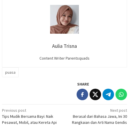
Aulia Trisna
Content Writer Parentsquads
puasa
SHARE
Post
Previous post
Next post
Tips Mudik Bersama Bayi: Naik
Berasal dari Bahasa Jawa, Ini 30
navigation
Pesawat, Mobil, atau Kereta Api
Rangkaian dan Arti Nama Gendis