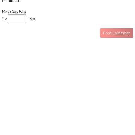
comment.
Math Captcha
1 ×
= six