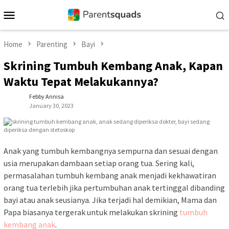
Skip
Mobile
to
Menu
content
Home
Parenting
Bayi
Skrining Tumbuh Kembang Anak, Kapan
Waktu Tepat Melakukannya?
Febby Annisa
January 30, 2023
Anak yang tumbuh kembangnya sempurna dan sesuai dengan
usia merupakan dambaan setiap orang tua
. Sering kali,
permasalahan tumbuh kembang anak menjadi kekhawatiran
orang tua
terlebih jika pertumbuhan anak tertinggal dibanding
bayi atau anak seusianya. Jika terjadi hal demikian, Mama dan
Papa
biasanya tergerak untuk melakukan skrining
tumbuh
kembang anak
.