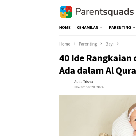
Skip
to
content
HOME
KEHAMILAN
PARENTING
Home
Parenting
Bayi
40 Ide Rangkaian 
Ada dalam Al Qur
Aulia Trisna
November 28, 2024