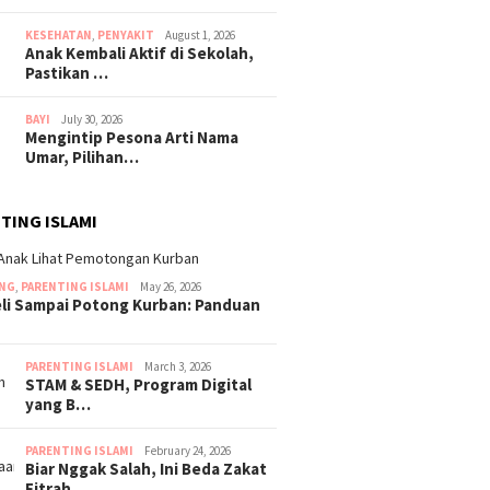
KESEHATAN
,
PENYAKIT
August 1, 2026
Anak Kembali Aktif di Sekolah,
Pastikan …
BAYI
July 30, 2026
Mengintip Pesona Arti Nama
Umar, Pilihan…
TING ISLAMI
ING
,
PARENTING ISLAMI
May 26, 2026
eli Sampai Potong Kurban: Panduan
PARENTING ISLAMI
March 3, 2026
STAM & SEDH, Program Digital
yang B…
PARENTING ISLAMI
February 24, 2026
Biar Nggak Salah, Ini Beda Zakat
Fitrah …