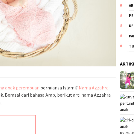
AR
PE
KE
PA
TU
ARTIK
a anak perempuan
bernuansa Islami?
Nama Azzahra
ik. Berasal dari bahasa Arab, berikut arti nama Azzahra
a.