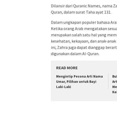
Dilansir dari Quranic Names, nama Za
Quran, dalam surat Taha ayat 131.
Dalam ungkapan populer bahasa Arab, 
Ketika orang Arab mengatakan sesuat
merupakan salah satu hal yang memb
kesehatan, kekayaan, dan anak-anak
ini, Zahra juga dapat dianggap berar
digunakan dalam Al-Quran.
READ MORE
Mengintip Pesona Arti Nama
Bu
Umar, Pilihan untuk Bayi
Ar
Laki-Laki
Me
Ke