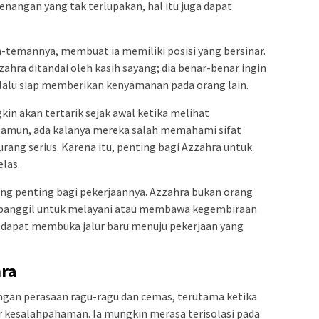
enangan yang tak terlupakan, hal itu juga dapat
n-temannya, membuat ia memiliki posisi yang bersinar.
zahra ditandai oleh kasih sayang; dia benar-benar ingin
elalu siap memberikan kenyamanan pada orang lain.
in akan tertarik sejak awal ketika melihat
Namun, ada kalanya mereka salah memahami sifat
ang serius. Karena itu, penting bagi Azzahra untuk
las.
ang penting bagi pekerjaannya. Azzahra bukan orang
terpanggil untuk melayani atau membawa kegembiraan
ng dapat membuka jalur baru menuju pekerjaan yang
ra
ngan perasaan ragu-ragu dan cemas, terutama ketika
r kesalahpahaman. Ia mungkin merasa terisolasi pada