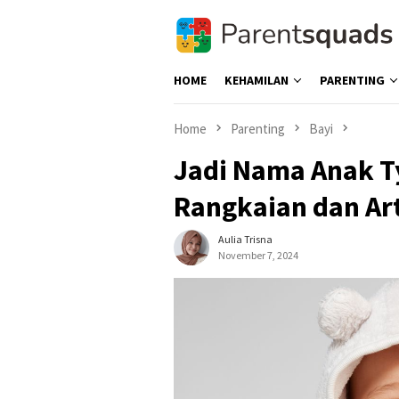
Skip
to
content
HOME
KEHAMILAN
PARENTING
Home
Parenting
Bayi
Jadi Nama Anak Tya
Rangkaian dan Ar
Aulia Trisna
November 7, 2024