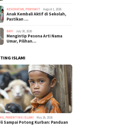
KESEHATAN
,
PENYAKIT
August 1, 2026
Anak Kembali Aktif di Sekolah,
Pastikan …
BAYI
July 30, 2026
Mengintip Pesona Arti Nama
Umar, Pilihan…
TING ISLAMI
ING
,
PARENTING ISLAMI
May 26, 2026
eli Sampai Potong Kurban: Panduan