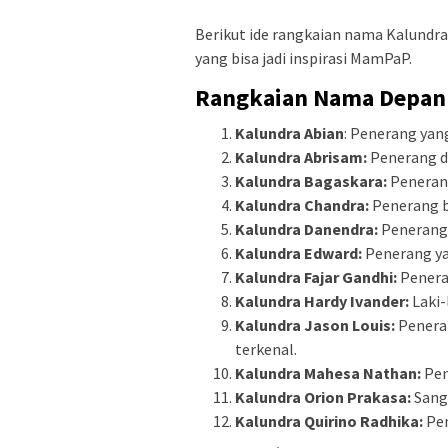
Berikut ide rangkaian nama Kalundr
yang bisa jadi inspirasi MamPaP.
Rangkaian Nama Depan
Kalundra Abian
: Penerang yan
Kalundra Abrisam:
Penerang d
Kalundra Bagaskara:
Penerang
Kalundra Chandra:
Penerang b
Kalundra Danendra:
Penerang 
Kalundra Edward:
Penerang y
Kalundra Fajar Gandhi:
Peneran
Kalundra Hardy Ivander:
Laki-
Kalundra Jason Louis:
Penera
terkenal.
Kalundra Mahesa Nathan:
Pen
Kalundra Orion Prakasa:
Sang 
Kalundra Quirino Radhika:
Pen