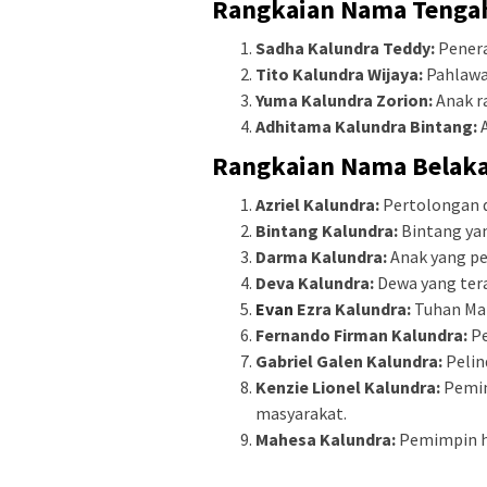
Rangkaian Nama Tenga
Sadha Kalundra Teddy:
Penera
Tito Kalundra Wijaya:
Pahlawa
Yuma Kalundra Zorion:
Anak r
Adhitama Kalundra Bintang:
A
Rangkaian Nama Belaka
Azriel Kalundra:
Pertolongan d
Bintang Kalundra:
Bintang ya
Darma Kalundra:
Anak yang pe
Deva Kalundra:
Dewa yang ter
Evan
Ezra Kalundra:
Tuhan Mah
Fernando Firman Kalundra:
Pe
Gabriel Galen Kalundra:
Pelin
Kenzie Lionel Kalundra:
Pemim
masyarakat.
Mahesa Kalundra:
Pemimpin h