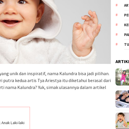
AR
PE
KE
PA
TU
ARTIK
ang unik dan inspiratif, nama Kalundra bisa jadi pilihan.
utra kedua artis Tya Ariestya itu diketahui berasal dari
ti nama Kalundra? Yuk, simak ulasannya dalam artikel
Anak Laki-laki