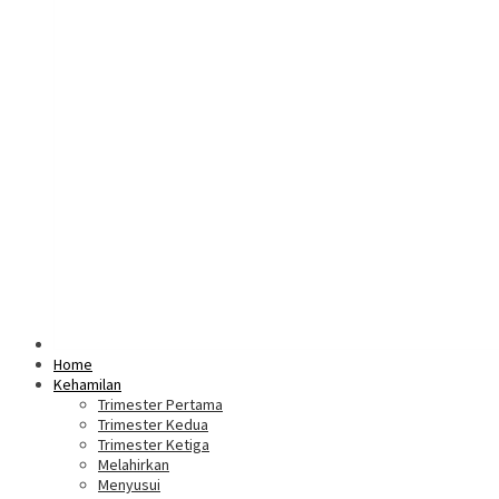
Home
Kehamilan
Trimester Pertama
Trimester Kedua
Trimester Ketiga
Melahirkan
Menyusui