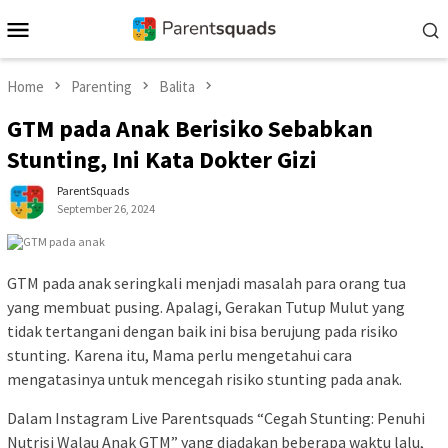
Skip
Mobile
to
Menu
content
Home
Parenting
Balita
GTM pada Anak Berisiko Sebabkan
Stunting, Ini Kata Dokter Gizi
ParentSquads
September 26, 2024
GTM pada anak seringkali menjadi masalah para orang tua
yang membuat pusing. Apalagi, Gerakan Tutup Mulut yang
tidak tertangani dengan baik ini bisa berujung pada risiko
stunting
.
Karena itu, Mama perlu mengetahui cara
mengatasinya untuk mencegah risiko stunting pada anak.
Dalam Instagram Live Parentsquads “
Cegah Stunting: Penuhi
Nutrisi Walau Anak GTM” yang diadakan beberapa waktu lalu,