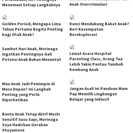
Anak Overstimulasi
Menemani Setiap Langkahnya
Golden Period, Mengapa Lima
Kunci Mendukung Bakat Anak?
Tahun Pertama Begitu Penting
Beri Kesempatan
bagi Otak Anak?
Bereksplorasi
Sambut Hari Anak, Morinaga
Lewat Acara Hospital
Ingatkan Pentingnya Gali
Parenting Class, Orang Tua
Potensi Anak Bukan Menuntut
Lebih Yakin Pantau Tumbuh
Kembang Anak
Mau Anak Jadi Pemimpin di
Jangan Asal! Ini Panduan Mam
Masa Depan? Ini Langkah
Pap Memilih Lingkungan
Penting yang Perlu
Belajar yang Inklusif
Diperhatikan
Bantu Anak Tetap Aktif Meski
Sensitif Susu Sapi, Morinaga
Soya Hadirkan Gerakan
#Soyamove