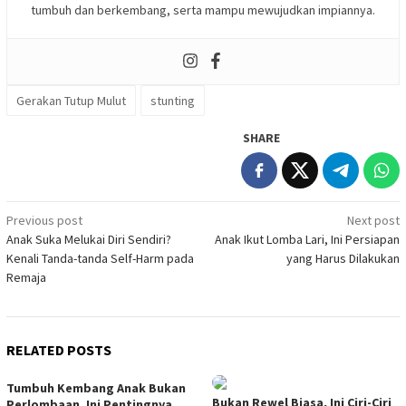
tumbuh dan berkembang, serta mampu mewujudkan impiannya.
Gerakan Tutup Mulut
stunting
SHARE
Post
Previous post
Next post
Anak Suka Melukai Diri Sendiri?
Anak Ikut Lomba Lari, Ini Persiapan
navigation
Kenali Tanda-tanda Self-Harm pada
yang Harus Dilakukan
Remaja
RELATED POSTS
Tumbuh Kembang Anak Bukan
Bukan Rewel Biasa, Ini Ciri-Ciri
Perlombaan, Ini Pentingnya