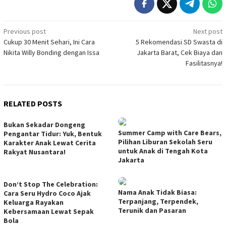
Post
Previous post
Next post
Cukup 30 Menit Sehari, Ini Cara
5 Rekomendasi SD Swasta di
navigation
Nikita Willy Bonding dengan Issa
Jakarta Barat, Cek Biaya dan
Fasilitasnya!
RELATED POSTS
Bukan Sekadar Dongeng
Summer Camp with Care Bears,
Pengantar Tidur: Yuk, Bentuk
Pilihan Liburan Sekolah Seru
Karakter Anak Lewat Cerita
untuk Anak di Tengah Kota
Rakyat Nusantara!
Jakarta
Don’t Stop The Celebration:
Nama Anak Tidak Biasa:
Cara Seru Hydro Coco Ajak
Terpanjang, Terpendek,
Keluarga Rayakan
Terunik dan Pasaran
Kebersamaan Lewat Sepak
Bola