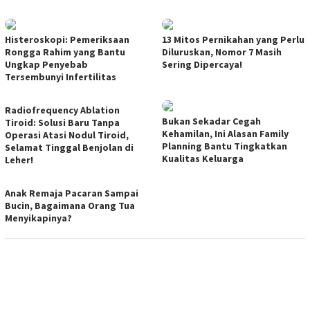
Histeroskopi: Pemeriksaan
13 Mitos Pernikahan yang Perlu
Rongga Rahim yang Bantu
Diluruskan, Nomor 7 Masih
Ungkap Penyebab
Sering Dipercaya!
Tersembunyi Infertilitas
Radiofrequency Ablation
Bukan Sekadar Cegah
Tiroid: Solusi Baru Tanpa
Kehamilan, Ini Alasan Family
Operasi Atasi Nodul Tiroid,
Planning Bantu Tingkatkan
Selamat Tinggal Benjolan di
Kualitas Keluarga
Leher!
Anak Remaja Pacaran Sampai
Bucin, Bagaimana Orang Tua
Menyikapinya?