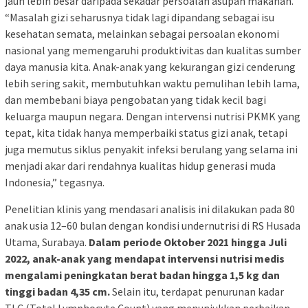
jauh lebih besar daripada sekadar persoalan asupan makanan.
“Masalah gizi seharusnya tidak lagi dipandang sebagai isu
kesehatan semata, melainkan sebagai persoalan ekonomi
nasional yang memengaruhi produktivitas dan kualitas sumber
daya manusia kita. Anak-anak yang kekurangan gizi cenderung
lebih sering sakit, membutuhkan waktu pemulihan lebih lama,
dan membebani biaya pengobatan yang tidak kecil bagi
keluarga maupun negara. Dengan intervensi nutrisi PKMK yang
tepat, kita tidak hanya memperbaiki status gizi anak, tetapi
juga memutus siklus penyakit infeksi berulang yang selama ini
menjadi akar dari rendahnya kualitas hidup generasi muda
Indonesia,” tegasnya.
Penelitian klinis yang mendasari analisis ini dilakukan pada 80
anak usia 12–60 bulan dengan kondisi undernutrisi di RS Husada
Utama, Surabaya.
Dalam periode Oktober 2021 hingga Juli
2022, anak-anak yang mendapat intervensi nutrisi medis
mengalami peningkatan berat badan hingga 1,5 kg dan
tinggi badan 4,35 cm.
Selain itu, terdapat penurunan kadar
TLC (Total Lymphocyte Count) yang menunjukkan perbaikan