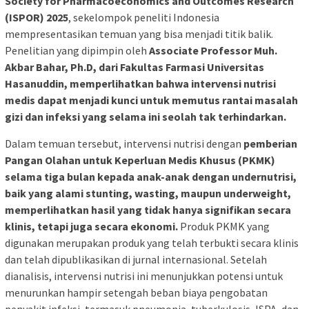
Society for Pharmacoeconomics and Outcomes Research
(ISPOR) 2025
, sekelompok peneliti Indonesia
mempresentasikan temuan yang bisa menjadi titik balik.
Penelitian yang dipimpin oleh
Associate Professor Muh.
Akbar Bahar, Ph.D, dari Fakultas Farmasi Universitas
Hasanuddin, memperlihatkan bahwa intervensi nutrisi
medis dapat menjadi kunci untuk memutus rantai masalah
gizi dan infeksi yang selama ini seolah tak terhindarkan.
Dalam temuan tersebut, intervensi nutrisi dengan
pemberian
Pangan Olahan untuk Keperluan Medis Khusus (PKMK)
selama tiga bulan kepada anak-anak dengan undernutrisi,
baik yang alami stunting, wasting, maupun underweight,
memperlihatkan hasil yang tidak hanya signifikan secara
klinis, tetapi juga secara ekonomi.
Produk PKMK yang
digunakan merupakan produk yang telah terbukti secara klinis
dan telah dipublikasikan di jurnal internasional. Setelah
dianalisis, intervensi nutrisi ini menunjukkan potensi untuk
menurunkan hampir setengah beban biaya pengobatan
penyakit infeksi, termasuk pneumonia, tuberkulosis, ISPA, dan