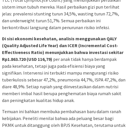
sistem imun tubuh mereka. Hasil perbaikan gizi pun terlihat
jelas: prevalensi stunting turun 34,5%, wasting turun 72,7%,
dan underweight turun 51,7%. Semua perbaikan ini
berkontribusi langsung dalam penurunan risiko infeksi.
Di sisi ekonomi kesehatan, analisis menggunakan QALY
(Quality Adjusted Life Year) dan ICER (Incremental Cost-
Effectiveness Ratio) menunjukkan bahwa investasi sekitar
Rp1.863.720 (USD 116,79)
per anak tidak hanya berdampak
pada kesehatan, tetapi juga pada efisiensi biaya yang
signifikan. Intervensi ini terbukti mampu mengurangi risiko
tuberkulosis sebesar 47,2%, pneumonia 44,7%, ISPA 47,2%, dan
diare 48,9%. Setiap rupiah yang diinvestasikan dalam nutrisi
memberi imbal hasil berupa penghematan biaya rumah sakit
dan peningkatan kualitas hidup anak.
Temuan ini bahkan membuka pembahasan baru dalam ranah
kebijakan. Peneliti menilai bahwa ada peluang besar bagi
PKMK untuk ditanggung oleh BPJS Kesehatan, terutama untuk