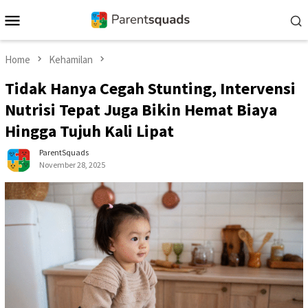
Skip
Mobile
to
Menu
content
Home
Kehamilan
Tidak Hanya Cegah Stunting, Intervensi
Nutrisi Tepat Juga Bikin Hemat Biaya
Hingga Tujuh Kali Lipat
ParentSquads
November 28, 2025