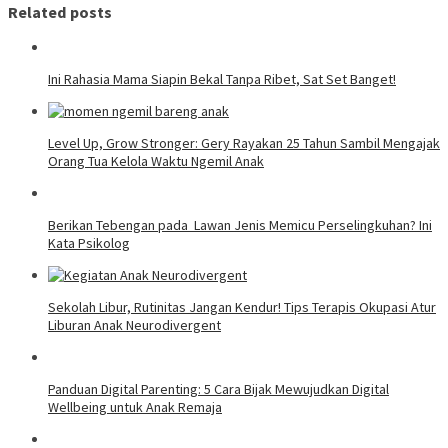
Related posts
Ini Rahasia Mama Siapin Bekal Tanpa Ribet, Sat Set Banget!
Level Up, Grow Stronger: Gery Rayakan 25 Tahun Sambil Mengajak
Orang Tua Kelola Waktu Ngemil Anak
Berikan Tebengan pada Lawan Jenis Memicu Perselingkuhan? Ini
Kata Psikolog
Sekolah Libur, Rutinitas Jangan Kendur! Tips Terapis Okupasi Atur
Liburan Anak Neurodivergent
Panduan Digital Parenting: 5 Cara Bijak Mewujudkan Digital
Wellbeing untuk Anak Remaja