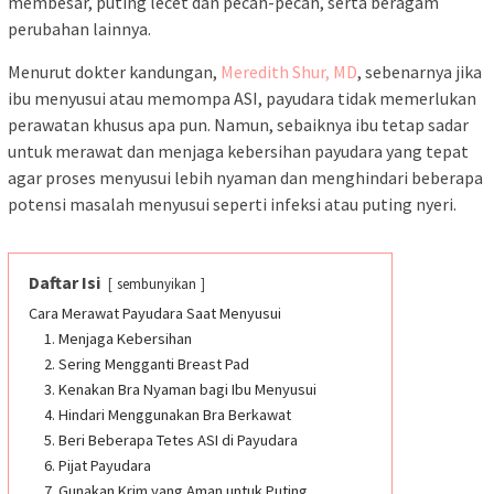
membesar, puting lecet dan pecah-pecah, serta beragam
perubahan lainnya.
Menurut dokter kandungan,
Meredith Shur, MD
, sebenarnya jika
ibu menyusui atau memompa ASI, payudara tidak memerlukan
perawatan khusus apa pun. Namun, sebaiknya ibu tetap sadar
untuk merawat dan menjaga kebersihan payudara yang tepat
agar proses menyusui lebih nyaman dan menghindari beberapa
potensi masalah menyusui seperti infeksi atau puting nyeri.
Daftar Isi
sembunyikan
Cara Merawat Payudara Saat Menyusui
1. Menjaga Kebersihan
2. Sering Mengganti Breast Pad
3. Kenakan Bra Nyaman bagi Ibu Menyusui
4. Hindari Menggunakan Bra Berkawat
5. Beri Beberapa Tetes ASI di Payudara
6. Pijat Payudara
7. Gunakan Krim yang Aman untuk Puting