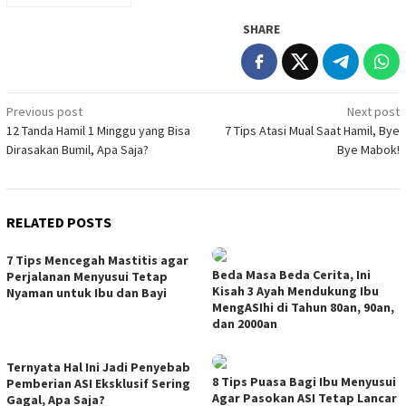
SHARE
Post
Previous post
Next post
12 Tanda Hamil 1 Minggu yang Bisa
7 Tips Atasi Mual Saat Hamil, Bye
navigation
Dirasakan Bumil, Apa Saja?
Bye Mabok!
RELATED POSTS
7 Tips Mencegah Mastitis agar
Beda Masa Beda Cerita, Ini
Perjalanan Menyusui Tetap
Kisah 3 Ayah Mendukung Ibu
Nyaman untuk Ibu dan Bayi
MengASIhi di Tahun 80an, 90an,
dan 2000an
Ternyata Hal Ini Jadi Penyebab
8 Tips Puasa Bagi Ibu Menyusui
Pemberian ASI Eksklusif Sering
Agar Pasokan ASI Tetap Lancar
Gagal, Apa Saja?