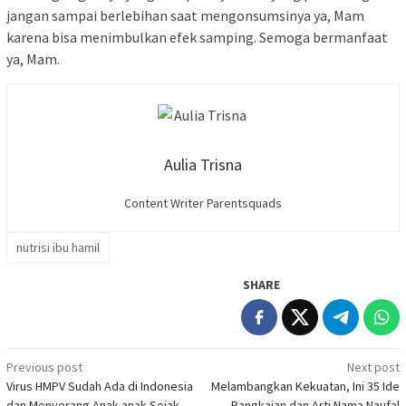
jangan sampai berlebihan saat mengonsumsinya ya, Mam
karena bisa menimbulkan efek samping. Semoga bermanfaat
ya, Mam.
Aulia Trisna
Content Writer Parentsquads
nutrisi ibu hamil
SHARE
Post
Previous post
Next post
Virus HMPV Sudah Ada di Indonesia
Melambangkan Kekuatan, Ini 35 Ide
navigation
dan Menyerang Anak-anak Sejak
Rangkaian dan Arti Nama Naufal