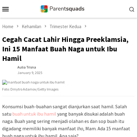
Skip
Mobile
to
Menu
content
Home
Kehamilan
Trimester Kedua
Cegah Cacat Lahir Hingga Preeklamsia,
Ini 15 Manfaat Buah Naga untuk Ibu
Hamil
Aulia Trisna
January 9, 2025
Foto: Dmytro Adamov/Getty Images
Konsumsi buah-buahan sangat dianjurkan saat hamil. Salah
satu
buah untuk ibu hamil
yang banyak disukai adalah buah
naga. Buah yang sering menjadi olahan es dan sop buah itu
digadang memiliki banyak manfaat
lho
, Mam. Ada 15 manfaat
buah naga untuk ibu hamil. Apa saja?