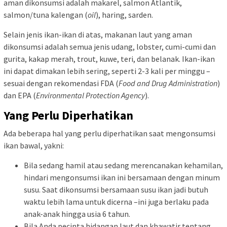
aman dikonsumsi adalah makarel, salmon Atlantik,
salmon/tuna kalengan (
oil
), haring, sarden.
Selain jenis ikan-ikan di atas, makanan laut yang aman
dikonsumsi adalah semua jenis udang, lobster, cumi-cumi dan
gurita, kakap merah, trout, kuwe, teri, dan belanak. Ikan-ikan
ini dapat dimakan lebih sering, seperti 2-3 kali per minggu –
sesuai dengan rekomendasi
FDA (
Food and Drug Administration
)
dan EPA (
Environmental Protection Agency
).
Yang Perlu Diperhatikan
Ada beberapa hal yang perlu diperhatikan saat mengonsumsi
ikan bawal, yakni:
Bila sedang hamil atau sedang merencanakan kehamilan,
hindari mengonsumsi ikan ini bersamaan dengan minum
susu. Saat dikonsumsi bersamaan susu ikan jadi butuh
waktu lebih lama untuk dicerna –ini juga berlaku pada
anak-anak hingga usia 6 tahun.
Bila Anda pecinta hidangan laut dan khawatir tentang