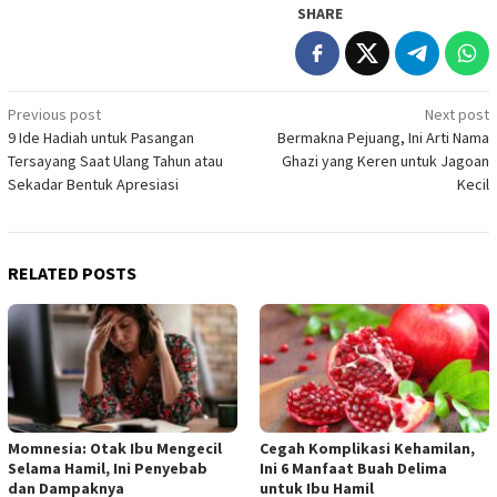
SHARE
Post
Previous post
Next post
9 Ide Hadiah untuk Pasangan
Bermakna Pejuang, Ini Arti Nama
navigation
Tersayang Saat Ulang Tahun atau
Ghazi yang Keren untuk Jagoan
Sekadar Bentuk Apresiasi
Kecil
RELATED POSTS
Momnesia: Otak Ibu Mengecil
Cegah Komplikasi Kehamilan,
Selama Hamil, Ini Penyebab
Ini 6 Manfaat Buah Delima
dan Dampaknya
untuk Ibu Hamil