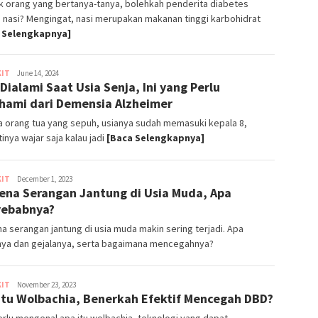
k orang yang bertanya-tanya, bolehkah penderita diabetes
nasi? Mengingat, nasi merupakan makanan tinggi karbohidrat
 Selengkapnya]
KIT
Adisty
June 14, 2024
 Dialami Saat Usia Senja, Ini yang Perlu
Titania
hami dari Demensia Alzheimer
 orang tua yang sepuh, usianya sudah memasuki kepala 8,
inya wajar saja kalau jadi
[Baca Selengkapnya]
KIT
Dhila
December 1, 2023
ena Serangan Jantung di Usia Muda, Apa
Afifah
yebabnya?
a serangan jantung di usia muda makin sering terjadi. Apa
onya dan gejalanya, serta bagaimana mencegahnya?
KIT
Dhila
November 23, 2023
Itu Wolbachia, Benerkah Efektif Mencegah DBD?
Afifah
erlu mengenal apa itu wolbachia, teknologi yang dapat