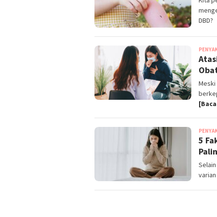
menge
DBD?
PENYA
Atas
Obat
Meski
berke
[Baca
PENYA
5 Fa
Pali
Selain
varian