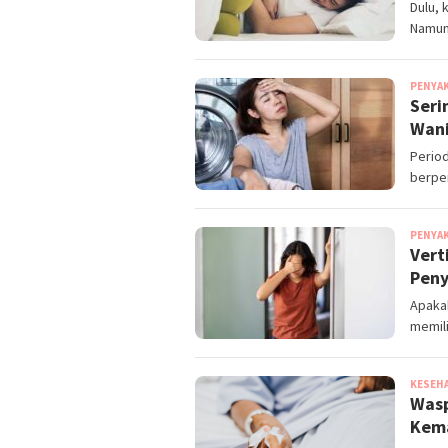
Dulu, 
Namun,
PENYA
Seri
Wan
Period
berpe
PENYA
Vert
Peny
Apakah
memili
KESEH
Wasp
Kema