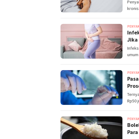
Penyak
kronis
PENYA
Infe
Jika
Infeks
umum t
PENYA
Pasa
Pros
Ternya
Rp50 j
PENYA
Bole
Para