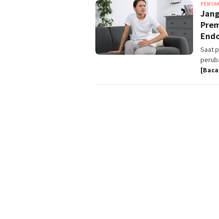
PENYA
Jang
Prem
End
Saat 
perub
[Baca