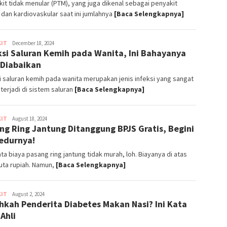
it tidak menular (PTM), yang juga dikenal sebagai penyakit
 dan kardiovaskular saat ini jumlahnya
[Baca Selengkapnya]
KIT
Ester
December 18, 2024
ksi Saluran Kemih pada Wanita, Ini Bahayanya
Sondang
 Diabaikan
i saluran kemih pada wanita merupakan jenis infeksi yang sangat
erjadi di sistem saluran
[Baca Selengkapnya]
KIT
ParentSquads
August 18, 2024
ng Ring Jantung Ditanggung BPJS Gratis, Begini
edurnya!
ta biaya pasang ring jantung tidak murah, loh. Biayanya di atas
uta rupiah. Namun,
[Baca Selengkapnya]
KIT
ParentSquads
August 2, 2024
hkah Penderita Diabetes Makan Nasi? Ini Kata
 Ahli