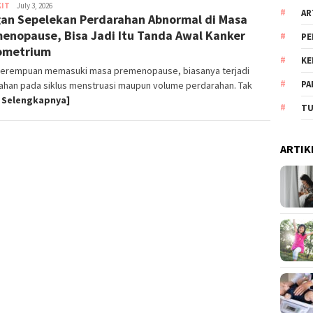
KIT
Pipit
July 3, 2026
AR
an Sepelekan Perdarahan Abnormal di Masa
Pradina
enopause, Bisa Jadi Itu Tanda Awal Kanker
PE
ometrium
KE
perempuan memasuki masa premenopause, biasanya terjadi
PA
ahan pada siklus menstruasi maupun volume perdarahan. Tak
 Selengkapnya]
TU
ARTIK