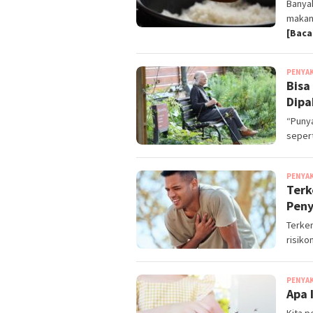
Banya
makan 
[Baca
PENYA
Bisa
Dipa
“Punya
sepert
PENYA
Terk
Pen
Terken
risik
PENYA
Apa 
Kita p