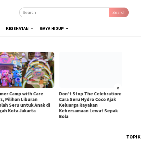
Search
KESEHATAN
GAYA HIDUP
»
er Camp with Care
Don’t Stop The Celebration:
Nama A
, Pilihan Liburan
Cara Seru Hydro Coco Ajak
Terpa
lah Seru untuk Anak di
Keluarga Rayakan
Teruni
ah Kota Jakarta
Kebersamaan Lewat Sepak
Bola
TOPIK