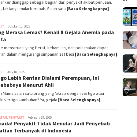
kanker dianggap sebagai bagian dari penyakit akibat penuaan.
 faktanya mulai berubah. Salah satu
[Baca Selengkapnya]
KIT
Aulia
October 13, 2025
ng Merasa Lemas? Kenali 8 Gejala Anemia pada
Trisna
ita
e menstruasi yang berat, kehamilan, dan pola makan dapat
ran dalam mengurangi simpanan zat besi
[Baca Selengkapnya]
KIT
Aulia
July 18, 2025
igo Lebih Rentan Dialami Perempuan, Ini
Trisna
ebabnya Menurut Ahli
 Mama salah satu orang yang ‘akrab dengan vertigo atau
ki vertigo kambuhan? Ya, gejala
[Baca Selengkapnya]
ATAN
,
PENYAKIT
Aulia
February 18, 2025
ada! Penyakit Tidak Menular Jadi Penyebab
Trisna
tian Terbanyak di Indonesia