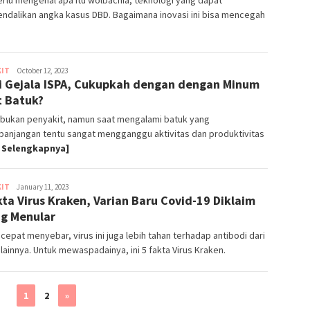
ndalikan angka kasus DBD. Bagaimana inovasi ini bisa mencegah
KIT
ParentSquads
October 12, 2023
i Gejala ISPA, Cukupkah dengan dengan Minum
 Batuk?
 bukan penyakit, namun saat mengalami batuk yang
panjangan tentu sangat mengganggu aktivitas dan produktivitas
 Selengkapnya]
KIT
Ika
January 11, 2023
kta Virus Kraken, Varian Baru Covid-19 Diklaim
Winata
ng Menular
 cepat menyebar, virus ini juga lebih tahan terhadap antibodi dari
 lainnya. Untuk mewaspadainya, ini 5 fakta Virus Kraken.
1
2
»