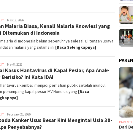
KIT
ParentSquads
May 18, 2026
n Malaria Biasa, Kenali Malaria Knowlesi yang
i Ditemukan di Indonesia
malaria di Indonesia belum sepenuhnya selesai. Di tengah upaya
dalian malaria yang selama ini
[Baca Selengkapnya]
PAREN
KIT
ParentSquads
May 8, 2026
i Kasus Hantavirus di Kapal Pesiar, Apa Anak-
 Berisiko? Ini Kata IDAI
hantavirus kembali menjadi perhatian publik setelah muncul
an penumpang kapal pesiar MV Hondius yang
[Baca
gkapnya]
KIT
Aulia
February 26, 2026
ada Kanker Usus Besar Kini Mengintai Usia 30-
Trisna
PARENT
Apa Penyebabnya?
Dari B
…