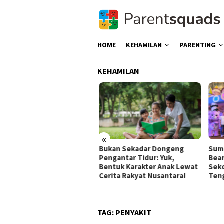
Skip
to
content
HOME
KEHAMILAN
PARENTING
KEHAMILAN
«
ips Mencegah Mastitis
Bukan Sekadar Dongeng
Summ
r Perjalanan Menyusui
Pengantar Tidur: Yuk,
Bears
ap Nyaman untuk Ibu dan
Bentuk Karakter Anak Lewat
Seko
i
Cerita Rakyat Nusantara!
Teng
TAG:
PENYAKIT