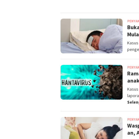
PENYA
Buka
Mula
Kasus 
pengen
PENYA
Rama
anak
Kasus 
lapor
Selen
PENYA
Wasp
an, 