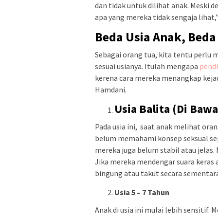
dan tidak untuk dilihat anak. Meski 
apa yang mereka tidak sengaja lihat,
Beda Usia Anak, Bed
Sebagai orang tua, kita tentu perl
sesuai usianya. Itulah mengapa
pendi
kerena cara mereka menangkap kejadi
Hamdani.
Usia Balita (Di Baw
Pada usia ini, saat anak melihat or
belum memahami konsep seksual sepe
mereka juga belum stabil atau jelas
Jika mereka mendengar suara keras 
bingung atau takut secara sementara
Usia 5 – 7 Tahun
Anak di usia ini mulai lebih sensitif