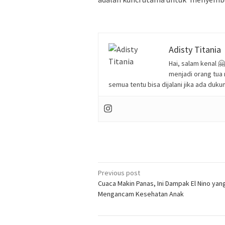
Adisty Titania
Hai, salam kenal 🤗
menjadi orang tua
semua tentu bisa dijalani jika ada duk
Post
Previous post
Cuaca Makin Panas, Ini Dampak El Nino yan
navigation
Mengancam Kesehatan Anak