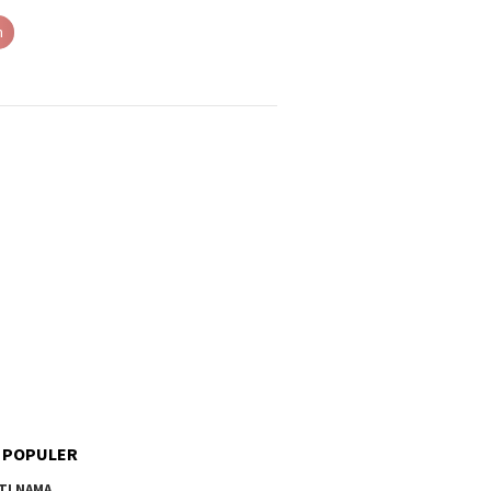
h
 POPULER
TI NAMA