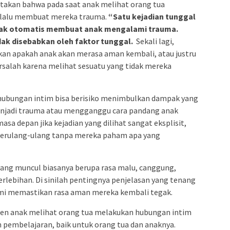
takan bahwa pada saat anak melihat orang tua
elalu membuat mereka trauma.
“Satu kejadian tunggal
tidak otomatis membuat anak mengalami trauma.
dak disebabkan oleh faktor tunggal.
Sekali lagi,
an apakah anak akan merasa aman kembali, atau justru
salah karena melihat sesuatu yang tidak mereka
hubungan intim bisa berisiko menimbulkan dampak yang
enjadi trauma atau mengganggu cara pandang anak
asa depan jika kejadian yang dilihat sangat eksplisit,
a berulang-ulang tanpa mereka paham apa yang
 yang muncul biasanya berupa rasa malu, canggung,
erlebihan. Di sinilah pentingnya penjelasan yang tenang
demi memastikan rasa aman mereka kembali tegak.
men anak melihat orang tua melakukan hubungan intim
an pembelajaran, baik untuk orang tua dan anaknya.