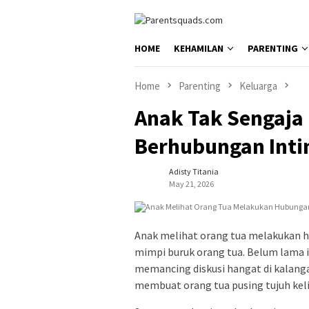
Skip
to
content
HOME
KEHAMILAN
PARENTING
Home
Parenting
Keluarga
Anak Tak Sengaja 
Berhubungan Intim
Adisty Titania
May 21, 2026
Anak melihat orang tua melakukan h
mimpi buruk orang tua. Belum lama in
memancing diskusi hangat di kalang
membuat orang tua pusing tujuh keli