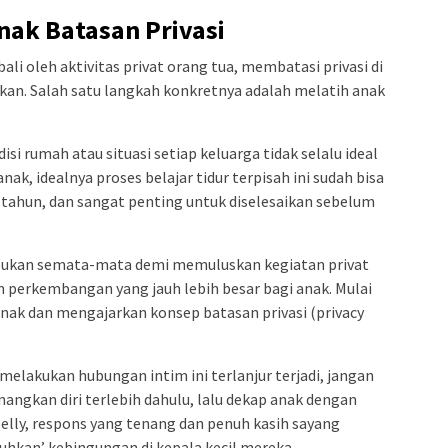
nak Batasan Privasi
i oleh aktivitas privat orang tua, membatasi privasi di
kan. Salah satu langkah konkretnya adalah melatih anak
i rumah atau situasi setiap keluarga tidak selalu ideal
, idealnya proses belajar tidur terpisah ini sudah bisa
5 tahun, dan sangat penting untuk diselesaikan sebelum
bukan semata-mata demi memuluskan kegiatan privat
n perkembangan yang jauh lebih besar bagi anak. Mulai
nak dan mengajarkan konsep batasan privasi (privacy
elakukan hubungan intim ini terlanjur terjadi, jangan
nangkan diri terlebih dahulu, lalu dekap anak dengan
Selly, respons yang tenang dan penuh kasih sayang
hkan’ kebingungan di kepala kecil mereka.