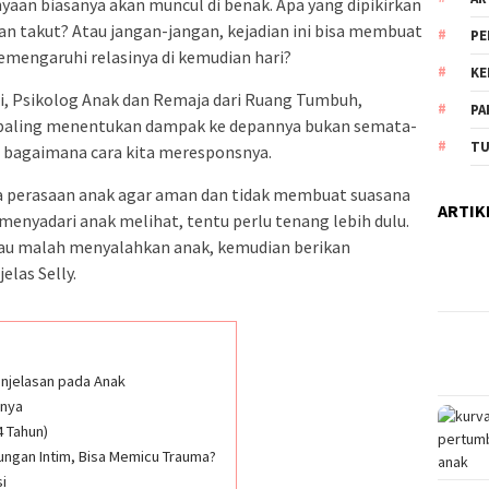
aan biasanya akan muncul di benak. Apa yang dipikirkan
an takut? Atau jangan-jangan, kejadian ini bisa membuat
PE
mengaruhi relasinya di kemudian hari?
KE
ni, Psikolog Anak dan Remaja dari Ruang Tumbuh,
PA
paling menentukan dampak ke depannya bukan semata-
TU
n bagaimana cara kita meresponsnya.
a perasaan anak agar aman dan tidak membuat suasana
ARTIK
nyadari anak melihat, tentu perlu tenang lebih dulu.
tau malah menyalahkan anak, kemudian berikan
elas Selly.
njelasan pada Anak
nnya
4 Tahun)
ungan Intim, Bisa Memicu Trauma?
i