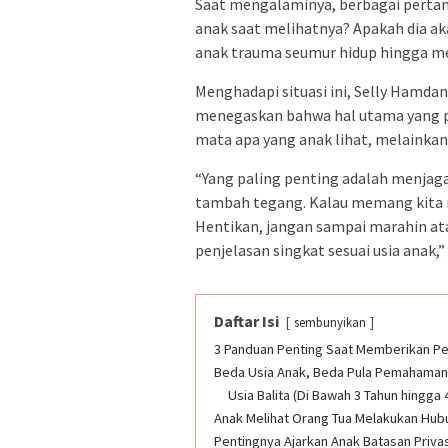
Saat mengalaminya, berbagai pertany
anak saat melihatnya? Apakah dia ak
anak trauma seumur hidup hingga me
Menghadapi situasi ini, Selly Hamda
menegaskan bahwa hal utama yang 
mata apa yang anak lihat, melainka
“Yang paling penting adalah menjag
tambah tegang. Kalau memang kita me
Hentikan, jangan sampai marahin a
penjelasan singkat sesuai usia anak,” j
Daftar Isi
sembunyikan
3 Panduan Penting Saat Memberikan Pe
Beda Usia Anak, Beda Pula Pemahama
Usia Balita (Di Bawah 3 Tahun hingga 
Anak Melihat Orang Tua Melakukan Hub
Pentingnya Ajarkan Anak Batasan Privas