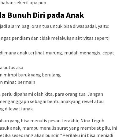
bahan sekecil apa pun.
da Bunuh Diri pada Anak
i alarm bagi oran tua untuk bisa diwaspadai, yaitu:
sangat pendiam dan tidak melakukan aktivitas seperti
i, di mana anak terlihat murung, mudah menangis, cepat
a putus asa
n mimpi buruk yang berulang
an minat bermain
a perlu dipahami olah kita, para orang tua. Jangan
menganggapn sebagai bentu anakyang rewel atau
g dilewati anak.
ahun yang bisa menulis pesan terakhir, Nina Teguh
suk anak, mampu menulis surat yang membuat pilu, ini
ika seseorang akan bundir. “Perilaku ini bisa menjadi