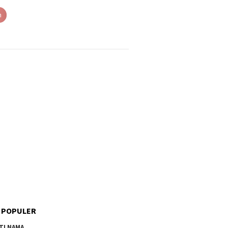
h
 POPULER
TI NAMA