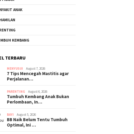
NYAKIT ANAK
HAMILAN
RENTING
MBUH KEMBANG
EL TERBARU
MENYUSUI
August 7, 2026
7 Tips Mencegah Mastitis agar
Perjalanan…
PARENTING
August 6, 2026
Tumbuh Kembang Anak Bukan
Perlombaan, In…
BAYI
August 5, 2026
BB Naik Belum Tentu Tumbuh
Optimal, Ini …