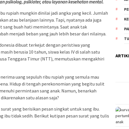
n psikolog, psikiater, atau layanan kesehatan mental.
PE
bu rupiah mungkin dinilai jadi angka yang kecil. Jumlah
KE
kan atau belanjaan lainnya. Tapi, nyatanya ada juga
t sang buah hati memintanya. Saat anak tak
PA
ah menjadi beban yang jauh lebih besar dari nilainya.
TU
ndonesia dibuat terkejut dengan peristiwa yang
asih berusia 10 tahun, siswa kelas IV di salah satu
ARTIK
 Nusa Tenggara Timur (NTT), memutuskan mengakhiri
enerima uang sepuluh ribu rupiah yang semula mau
ena. Hidup di tengah perekonomian yang begitu sulit
emenuhi permintaan sang anak. Namun, benarkah
 dikarenakan satu alasan saja?
 surat yang berisikan pesan singkat untuk sang ibu.
ibu tidak sedih. Berikut kutipan pesan surat yang tulis