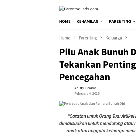
Skip
to
content
HOME
KEHAMILAN
PARENTING
Home
Parenting
Keluarga
Pilu Anak Bunuh Di
Tekankan Pentin
Pencegahan
Adisty Titania
February 4, 2026
*
Catatan untuk Orang Tua: Artikel 
dimaksudkan untuk mendorong atau m
anak atau anggota keluarga menun