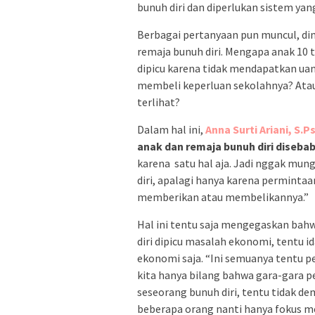
bunuh diri dan diperlukan sistem ya
Berbagai pertanyaan pun muncul, d
remaja bunuh diri. Mengapa anak 10 
dipicu karena tidak mendapatkan uan
membeli keperluan sekolahnya? Ata
terlihat?
Dalam hal ini,
Anna Surti Ariani, S.Psi
anak dan remaja bunuh diri diseba
karena satu hal aja. Jadi nggak mun
diri, apalagi hanya karena permintaa
memberikan atau membelikannya.”
Hal ini tentu saja mengegaskan bahw
diri dipicu masalah ekonomi, tentu
ekonomi saja. “Ini semuanya tentu per
kita hanya bilang bahwa gara-gara p
seseorang bunuh diri, tentu tidak de
beberapa orang nanti hanya fokus mem