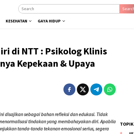
Searc
KESEHATAN
GAYA HIDUP
ri di NTT : Psikolog Klinis
gnya Kepekaan & Upaya
ini disajikan sebagai bahan refleksi dan edukasi.
T
idak
enormalisasi tindakan yang membahayakan diri.
Apabila
TOPIK
jukkan tanda-tanda tekanan emosional serius, segera
AR