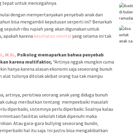
ng tepat untuk mencegahnya.
imulai dengan mempertanyakan penyebab anak dan
tahun bisa mengambil keputusan serperti ini? Benarkah
g sepuluh ribu rupiah yang akan digunakan untuk
u, apakah karena
kesehatan mental
yang selama ini tak
., M.Si.,
Psikolog memaparkan bahwa penyebab
bkan karena multifaktor,
“Artinya nggak mungkin cuma
gkin hanya karena alasan ekonomi saja seseorang bunuh
n alat tulisnya ditolak akibat orang tua tak mampu
a, artinya, peristiwa seorang anak yang diduga bunuh
 idak cukup meributkan tentang mempeebaiki masalah
lu diperbaiki, sistemnya perlu diperbaiki. Soalnya kalau
ermintaan fasilitas sekolah tidak dipenuhi maka
mikian. Atau gara-gara bullying seseorang bundir,
perbaiki hal itu saja. Ini justru bisa mengakibatkan