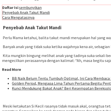
Daftar Isi
sembunyikan
Penyebab Anak Takut Mandi
Cara Mengatasinya
Penyebab Anak Takut Mandi
Perlu Mama ketahui, balita takut mandi merupakan hal yang wa
Banyak anak yang tidak suka ketika wajahnya kena air, sebagian 
Kita mungkin bingung melihat anak yang tadinya suka sekali ber
mengecilkan
perasaan
nya dengan kalimat: “Ah, masa begitu saja
Read More
BB Naik Belum Tentu Tumbuh Optimal, Ini Cara Membaca
Golden Period, Mengapa Lima Tahun Pertama Begitu Pent
Kunci Mendukung Bakat Anak? Beri Kesempatan Bereksplo
Meski ketakutan Si Kecil rasanya tidak masuk akal, orangtua t
orangtua. Sampaikan ke anak dengan nada bicara dan sikap tu