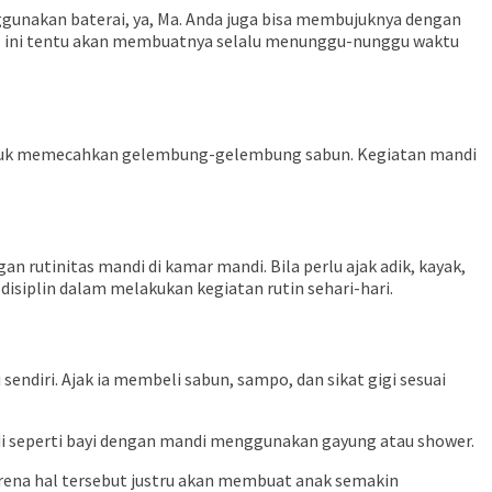
ggunakan baterai
,
ya
, Ma
. Anda juga bisa membujuknya dengan
Hal ini tentu akan membuatnya selalu menunggu-nunggu waktu
 sibuk memecahkan gelembung-gelembung sabun. Kegiatan mandi
 rutinitas mandi di kamar mandi. Bila perlu ajak adik, kayak,
isiplin dalam melakukan kegiatan rutin sehari-hari.
endiri. Ajak ia membeli sabun, sampo, dan sikat gigi sesuai
i seperti bayi dengan mandi menggunakan gayung atau shower.
na hal tersebut justru akan membuat anak semakin