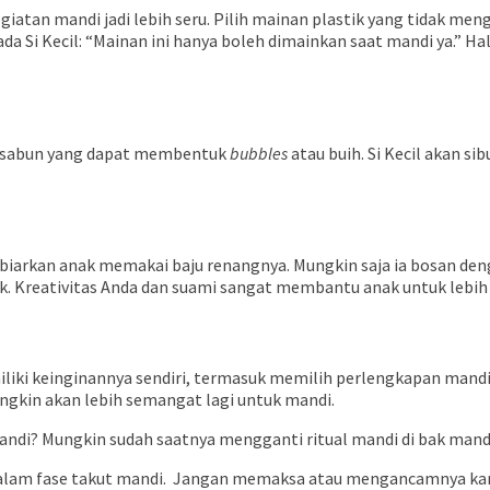
tan mandi jadi lebih seru. Pilih mainan plastik yang tidak men
a Si Kecil: “Mainan ini hanya boleh dimainkan saat mandi ya.” 
n sabun yang dapat membentuk
bubbles
atau buih. Si Kecil akan
iarkan anak memakai baju renangnya. Mungkin saja ia bosan dengan
k.
Kreativitas Anda dan suami sangat membantu anak untuk lebih d
iliki keinginannya sendiri, termasuk memilih perlengkapan mandi s
ungkin akan lebih semangat
lagi
untuk
mandi.
ndi? Mungkin sudah saatnya mengganti ritual mandi di bak mand
lam fase takut mandi.
Jangan memaksa atau mengancamnya kare