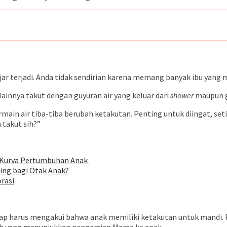
jar terjadi. Anda tidak sendirian karena memang banyak ibu yan
lainnya takut dengan guyuran air yang keluar dari
shower
maupun g
main air tiba-tiba berubah ketakutan. Penting untuk diingat, set
 takut sih?”
 Kurva Pertumbuhan Anak
ing bagi Otak Anak?
rasi
etap harus mengakui bahwa anak memiliki ketakutan untuk mandi.
P
buh yang menunjukkan pengertian Mama ke anak.