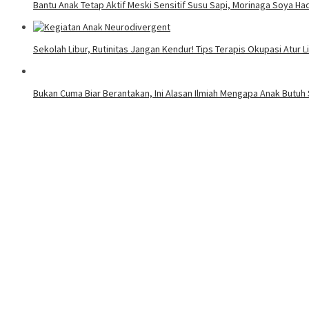
Bantu Anak Tetap Aktif Meski Sensitif Susu Sapi, Morinaga Soya 
Sekolah Libur, Rutinitas Jangan Kendur! Tips Terapis Okupasi Atur
Bukan Cuma Biar Berantakan, Ini Alasan Ilmiah Mengapa Anak Butuh