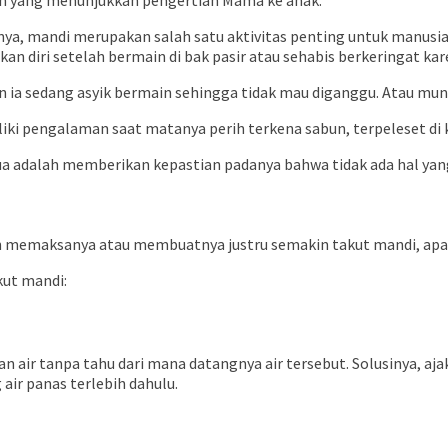
nya, mandi merupakan salah satu aktivitas penting untuk manusi
n diri setelah bermain di bak pasir atau sehabis berkeringat ka
 ia sedang asyik bermain sehingga tidak mau diganggu. Atau mun
ki pengalaman saat matanya perih terkena sabun, terpeleset di 
ua adalah memberikan kepastian padanya bahwa tidak ada hal yan
ngan memaksanya atau membuatnya justru semakin takut mandi, a
kut mandi:
 air tanpa tahu dari mana datangnya air tersebut. Solusinya, aj
air panas terlebih dahulu.