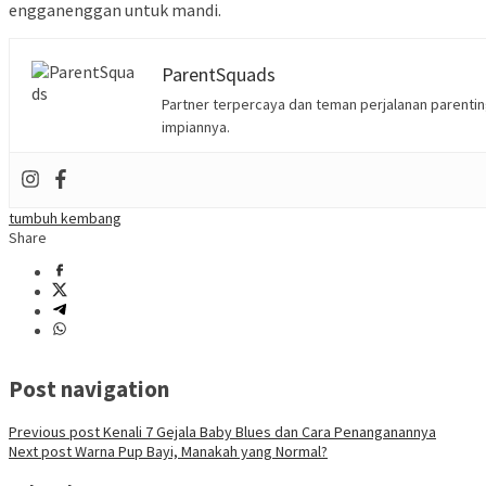
enggan
enggan
untuk mandi.
ParentSquads
Partner terpercaya dan teman perjalanan parent
impiannya.
tumbuh kembang
Share
Post navigation
Previous post
Kenali 7 Gejala Baby Blues dan Cara Penanganannya
Next post
Warna Pup Bayi, Manakah yang Normal?