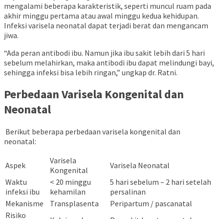
mengalami beberapa karakteristik, seperti muncul ruam pada
akhir minggu pertama atau awal minggu kedua kehidupan.
Infeksi varisela neonatal dapat terjadi berat dan mengancam
jiwa.
“Ada peran antibodi ibu. Namun jika ibu sakit lebih dari 5 hari
sebelum melahirkan, maka antibodi ibu dapat melindungi bayi,
sehingga infeksi bisa lebih ringan,” ungkap dr. Ratni.
Perbedaan Varisela Kongenital dan
Neonatal
Berikut beberapa perbedaan varisela kongenital dan
neonatal:
Varisela
Aspek
Varisela Neonatal
Kongenital
Waktu
< 20 minggu
5 hari sebelum – 2 hari setelah
infeksi ibu
kehamilan
persalinan
Mekanisme
Transplasenta
Peripartum / pascanatal
Risiko