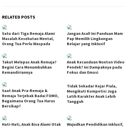
RELATED POSTS
Satu dari Tiga Remaja Alami
Jangan Asal! Ini Panduan Mam
Masalah Kesehatan Mental,
Pap Memilih Lingkungan
Orang Tua Perlu Waspada
Belajar yang Inklusif
Takut Melepas Anak Remaja?
Anak Kecanduan Nonton Video
Begini Cara Menumbuhkan
Pendek? Ini Dampaknya pada
Kemandiriannya
Fokus dan Emosi
Tidak Sekadar Kejar Piala,
Saat Anak Pra-Remaja &
Mengikuti Kompetisi Juga
Remaja Terjebak Badai FOMO,
Latih Karakter Anak Lebih
Bagaimana Orang Tua Harus
Tangguh
Bersikap?
Hati-Hati, Anak Bisa Alami Otak
Wujudkan Pendidikan Inklusif,