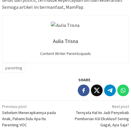
Semoga artikel ini bermanfaat, MamPap.
Aulia Trisna
Content Writer Parentsquads
parenting
SHARE
Post
Previous post
Next post
Sebelum Menerapkannya pada
Ternyata Hal Ini Jadi Penyebab
navigation
Anak, Pahami Dulu Apa Itu
Pemberian ASI Eksklusif Sering
Parenting VOC
Gagal, Apa Saja?