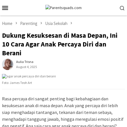
Skip
Mobile
to
Menu
content
Home
Parenting
Usia Sekolah
Dukung Kesuksesan di Masa Depan, Ini
10 Cara Agar Anak Percaya Diri dan
Berani
Aulia Trisna
August 4, 2025
Foto: James Teoh Art
Rasa percaya diri sangat penting bagi kebahagiaan dan
kesuksesan anak di masa depan. Anak yang percaya diri lebih
siap menghadapi tantangan, tekanan dari teman sebaya,
menghadapi tanggung jawab, hingga meregulasi emosi positif
dan negatif. Apa saja cara agar anak percaya diri dan berani?