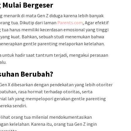
g Mulai Bergeser
g menarik di mata Gen Z diduga karena lebih banyak
rang tua. Dikutip dari laman
Parents.com
, Agar efektif
 tua harus memiliki kecerdasan emosional yang tinggi
 yang kuat. Bahkan, sebuah studi menemukan bahwa
enerapkan gentle parenting melaporkan kelelahan.
 untuk hadir saat tantrum terjadi, mengakui perasaan
alu.
suhan Berubah?
Gen X dibesarkan dengan pendekatan yang lebih otoriter
atuhan, rasa hormat terhadap otoritas, serta
nial lah yang mempelopori gerakan gentle parenting
ereka sendiri.
lihat orang tua milenial mendokumentasikan
an kelelahan. Karena itu, orang tua Gen Z ingin
uarnotta.