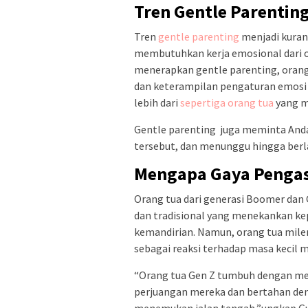
Tren Gentle Parentin
Tren
gentle parenting
menjadi kuran
membutuhkan kerja emosional dari o
menerapkan gentle parenting, orang
dan keterampilan pengaturan emosi
lebih dari
sepertiga orang tua
yang m
Gentle parenting juga meminta Anda
tersebut, dan menunggu hingga berl
Mengapa Gaya Penga
Orang tua dari generasi Boomer dan 
dan tradisional yang menekankan kep
kemandirian. Namun, orang tua mile
sebagai reaksi terhadap masa kecil m
“Orang tua Gen Z tumbuh dengan me
perjuangan mereka dan bertahan deng
menemukan jalan tengah,”ungkap G