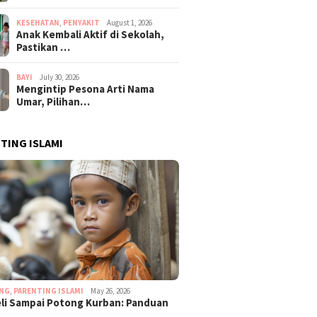
KESEHATAN
,
PENYAKIT
August 1, 2026
Anak Kembali Aktif di Sekolah,
Pastikan …
BAYI
July 30, 2026
Mengintip Pesona Arti Nama
Umar, Pilihan…
TING ISLAMI
ING
,
PARENTING ISLAMI
May 26, 2026
eli Sampai Potong Kurban: Panduan