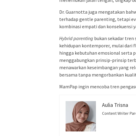
Dr. Guarnotta juga mengatakan bahw
terhadap gentle parenting, tetapi evo
kombinasi empati dan konsekuensi y
Hybrid parenting
bukan sekadar tren 
kehidupan kontemporer, mulai dari f
hingga kebutuhan emosional serta pe
menggabungkan prinsip-prinsip terb
menawarkan keseimbangan yang relev
bersama tanpa mengorbankan kuali
MamPap ingin mencoba tren pengasu
Aulia Trisna
Content Writer Pa