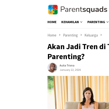
Skip
to
content
HOME
KEHAMILAN
PARENTING
Home
Parenting
Keluarga
Akan Jadi Tren di
Parenting?
Aulia Trisna
January 22, 2026