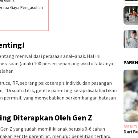
eh Gen Z
erapa Gaya Pengasuhan
enting!
entang memvalidasi perasaan anak-anak. Hal ini
PAREN
perasaan (anak) 100 persen sepanjang waktu faktanya
elahan.
 Bruce, RP, seorang psikoterapis individu dan pasangan
 “Di suatu titik, gentle parenting kerap disalahartikan
an permisif, yang menyebabkan perkembangan batasan
.
ing Diterapkan Oleh Gen Z
PARENT
 Gen Z yang sudah memiliki anak berusia 0-6 tahun
Dari B
kan gentle parenting, menurut penelitian terbaru.
…