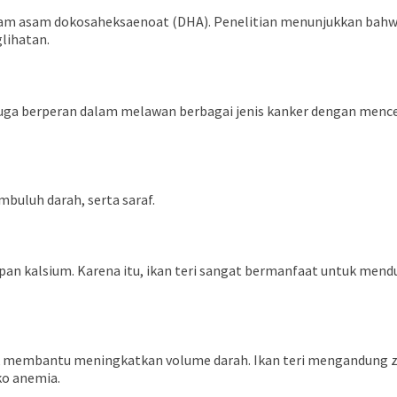
 gram asam dokosaheksaenoat (DHA). Penelitian menunjukkan bah
glihatan.
iduga berperan dalam melawan berbagai jenis kanker dengan men
mbuluh darah, serta saraf.
an kalsium. Karena itu, ikan teri sangat bermanfaat untuk mend
k membantu meningkatkan volume darah. Ikan teri mengandung zat
iko anemia.