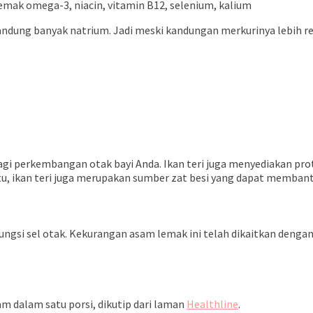
emak omega-3, niacin, vitamin B12, selenium, kalium
andung banyak natrium. Jadi meski kandungan merkurinya lebih re
agi perkembangan otak bayi Anda. Ikan teri juga menyediakan p
u, ikan teri juga merupakan sumber zat besi yang dapat memba
si sel otak. Kekurangan asam lemak ini telah dikaitkan dengan
am dalam satu porsi, dikutip dari laman
Healthline
.