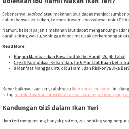
Bolehkah Ibu Hamil Makan Ikan Teri?
Sebenarnya,
seafood
atau makanan laut dapat menjadi sumber p
dalam banyak jenis ikan, termasuk asam docosahexaenoic (DHA)
Namun, beberapa jenis makanan laut dapat mengandung kadar mer
darah seiring waktu, sehingga dapat merusak perkembangan otak
Read More
Ragam Manfaat Ikan Bawal untuk Ibu Hamil, Wajib Tahu!
Cegah Komplikasi Kehamilan, Ini 6 Manfaat Buah Delima 
8 Manfaat Mangga untuk Ibu Hamil dan Risikonya Jika Ber
Kabar baiknya, ikan teri, salah satu
ikan untuk ibu hamil
ini dian
tetap
membatasi konsumsi ikan teri sesuai dengan porsi yang 
Kandungan Gizi dalam Ikan Teri
Ikan teri mengandung banyak protein, zat penting yang bergu