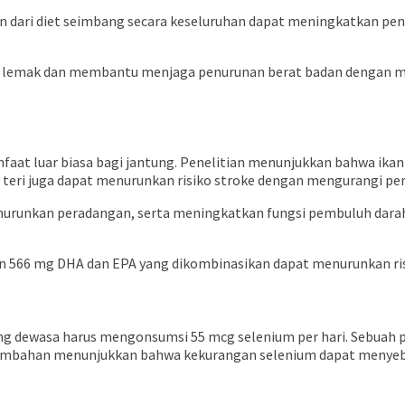
n dari diet seimbang secara keseluruhan dapat meningkatkan pe
 lemak dan membantu menjaga penurunan berat badan dengan men
aat luar biasa bagi jantung. Penelitian menunjukkan bahwa ikan
n teri juga dapat menurunkan risiko stroke dengan mengurangi p
runkan peradangan, serta meningkatkan fungsi pembuluh darah d
n 566 mg DHA dan EPA yang dikombinasikan dapat menurunkan ris
ang dewasa harus mengonsumsi 55 mcg selenium per hari. Sebuah p
n tambahan menunjukkan bahwa kekurangan selenium dapat menyeb