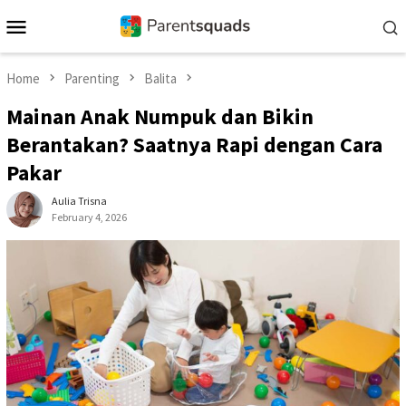
Skip
Mobile
to
Menu
content
Home
Parenting
Balita
Mainan Anak Numpuk dan Bikin
Berantakan? Saatnya Rapi dengan Cara
Pakar
Aulia Trisna
February 4, 2026