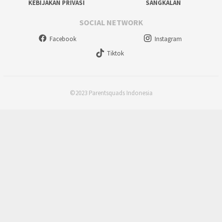
KEBIJAKAN PRIVASI
SANGKALAN
SOCIAL NETWORK
Facebook
Instagram
Tiktok
©2023 Parentsquads Indonesia
×
Join a Community
Install