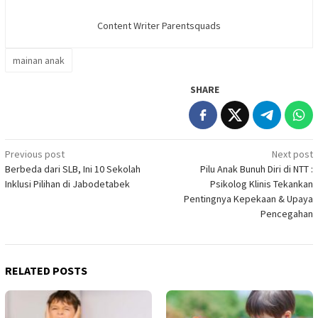
Content Writer Parentsquads
mainan anak
SHARE
Post
Previous post
Next post
Berbeda dari SLB, Ini 10 Sekolah
Pilu Anak Bunuh Diri di NTT :
navigation
Inklusi Pilihan di Jabodetabek
Psikolog Klinis Tekankan
Pentingnya Kepekaan & Upaya
Pencegahan
RELATED POSTS