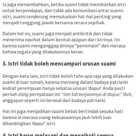
Ia juga menambahkan, ketika suami tidak membiarkan istri
untuk berpendapat, dan tidak ada komunikasi antar suami-
istri, suami cenderung memutuskan hal-hal penting yang
menjadi tanggung jawab bersama secara sepihak.
Dalam hal ini, suami juga menjadi antikritik dan tidak
menerima nasihat dalam bentuk apapun dari istrinya. Ini
karena suami menganggap dirinya “pemimpin” dan merasa
bahwa segala yang dilakukannya benar.
3. Istri tidak boleh mencampuri urusan suami
Dengan kata lain, istri tidak boleh tahu apa saja yang dilakukan
suami di luar rumah, karena memang dalam budaya patriarki
kodrat perempuan hanya sebatas urusan ‘dapur’. Anda pasti
pernah
dong
pernyataan ini:
“Istri tuh kerjaannya di dapur.”
Nah
,
anggapan seperti ini berasal dari budaya patriarki.
Hal ini juga menjadikan suami bebas bertindak sesuka hati
karena ia merasa ruang kekuasaannya jauh lebih luas
dibandingkan ‘dapur’ istri.
4. Istri harus melayani dan mengikuti semua