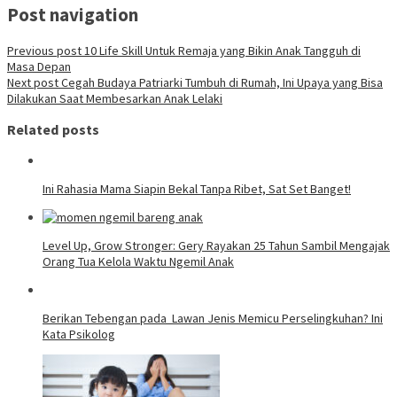
Post navigation
Previous post
10 Life Skill Untuk Remaja yang Bikin Anak Tangguh di
Masa Depan
Next post
Cegah Budaya Patriarki Tumbuh di Rumah, Ini Upaya yang Bisa
Dilakukan Saat Membesarkan Anak Lelaki
Related posts
Ini Rahasia Mama Siapin Bekal Tanpa Ribet, Sat Set Banget!
Level Up, Grow Stronger: Gery Rayakan 25 Tahun Sambil Mengajak
Orang Tua Kelola Waktu Ngemil Anak
Berikan Tebengan pada Lawan Jenis Memicu Perselingkuhan? Ini
Kata Psikolog