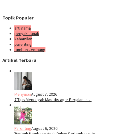
Topik Populer
arti nama
penyakit anak
kehamilan
parenting
tumbuh kembang
Artikel Terbaru
Menyusui
August 7, 2026
7 Tips Mencegah Mastitis agar Perjalanan…
Parenting
August 6, 2026
Tumbuh Kembang Anak Bukan Perlombaan, In…