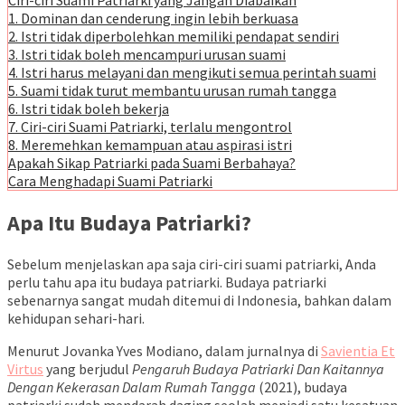
Ciri-ciri Suami Patriarki yang Jangan Diabaikan
1. Dominan dan cenderung ingin lebih berkuasa
2. Istri tidak diperbolehkan memiliki pendapat sendiri
3. Istri tidak boleh mencampuri urusan suami
4. Istri harus melayani dan mengikuti semua perintah suami
5. Suami tidak turut membantu urusan rumah tangga
6. Istri tidak boleh bekerja
7. Ciri-ciri Suami Patriarki, terlalu mengontrol
8. Meremehkan kemampuan atau aspirasi istri
Apakah Sikap Patriarki pada Suami Berbahaya?
Cara Menghadapi Suami Patriarki
Apa Itu Budaya Patriarki?
Sebelum menjelaskan apa saja ciri-ciri suami patriarki, Anda
perlu tahu apa itu budaya patriarki. Budaya patriarki
sebenarnya sangat mudah ditemui di Indonesia, bahkan dalam
kehidupan sehari-hari.
Menurut
Jovanka Yves Modiano, dalam jurnalnya
di
Savientia Et
Virtus
yang berjudul
Pengaruh Budaya Patriarki Dan Kaitannya
Dengan Kekerasan Dalam Rumah Tangga
(2021), budaya
patriarki
sudah mendarah daging seolah menjadi satu kesatuan