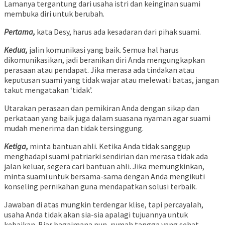
Lamanya tergantung dari usaha istri dan keinginan suami
membuka diri untuk berubah.
Pertama,
kata Desy, harus ada kesadaran dari pihak suami.
Kedua,
jalin komunikasi yang baik. Semua hal harus
dikomunikasikan, jadi beranikan diri Anda mengungkapkan
perasaan atau pendapat. Jika merasa ada tindakan atau
keputusan suami yang tidak wajar atau melewati batas, jangan
takut mengatakan ‘tidak’.
Utarakan perasaan dan pemikiran Anda dengan sikap dan
perkataan yang baik juga dalam suasana nyaman agar suami
mudah menerima dan tidak tersinggung.
Ketiga,
m
inta bantuan ahli.
Ketika Anda tidak sanggup
menghadapi suami patriarki sendirian dan merasa tidak ada
jalan keluar, segera cari bantuan ahli. Jika memungkinkan,
minta suami untuk bersama-sama dengan Anda mengikuti
konseling pernikahan guna mendapatkan solusi terbaik.
Jawaban di atas mungkin terdengar klise, tapi percayalah,
usaha Anda tidak akan sia-sia apalagi tujuannya untuk
kebaikan. Biar bagaimana pun, rumah tangga yang sehat