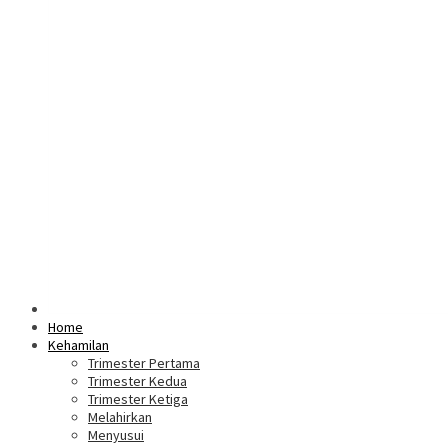
Home
Kehamilan
Trimester Pertama
Trimester Kedua
Trimester Ketiga
Melahirkan
Menyusui