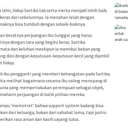
 lahir, hidup Sartika tak serta merta menjadi lebih baik.
 keras dari sebelumnya. Ia menahan lelah dengan
naknya bisa tumbuh dengan sebaik-baiknya.
n beratnya perjuangan ibu tunggal yang harus
nya dengan cara yang begitu keras. Sartika
r mata dan keluhan meskipun ia memikul beban yang
ang diisi dengan keputusan-keputusan kecil yang diambil
n hidup.
ok ibu pengganti yang memberi kehangatan pada Sartika.
kita melihat bagaimana sesama ibu saling menopang di
unia yang memperlakukan perempuan sebagai objek,
mahami perjuangan di balik pilihan mereka.
mampu ‘memotret’ bahwa support system kadang bisa
kan dari keluarga, bukan dari sahabat lama, tapi justru
rikan rasa aman dan kasih sayang tulus.