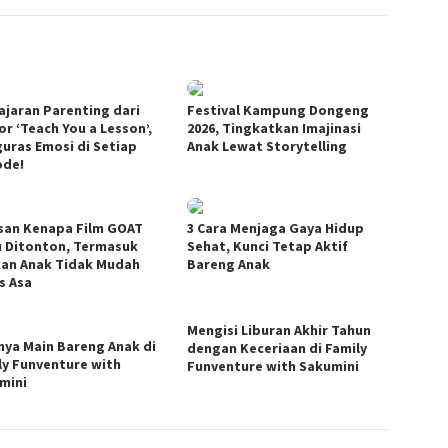
lajaran Parenting dari
Festival Kampung Dongeng
or ‘Teach You a Lesson’,
2026, Tingkatkan Imajinasi
uras Emosi di Setiap
Anak Lewat Storytelling
ode!
asan Kenapa Film GOAT
3 Cara Menjaga Gaya Hidup
u Ditonton, Termasuk
Sehat, Kunci Tetap Aktif
kan Anak Tidak Mudah
Bareng Anak
s Asa
Mengisi Liburan Akhir Tahun
nya Main Bareng Anak di
dengan Keceriaan di Family
ly Funventure with
Funventure with Sakumini
mini