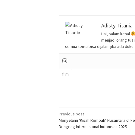
Adisty Titania
Hai, salam kenal
menjadi orang tua
semua tentu bisa dijalani jika ada duk
film
Post
Previous post
Menyelami ‘Kisah Rempah’ Nusantara di Fe
navigation
Dongeng Internasional Indonesia 2025