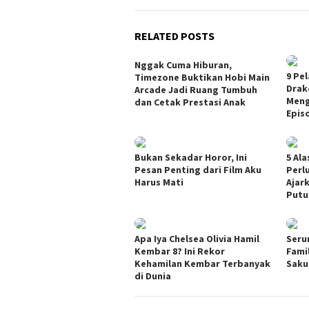
RELATED POSTS
Nggak Cuma Hiburan,
9 Pe
Timezone Buktikan Hobi Main
Drak
Arcade Jadi Ruang Tumbuh
Meng
dan Cetak Prestasi Anak
Epis
Bukan Sekadar Horor, Ini
5 Al
Pesan Penting dari Film Aku
Perl
Harus Mati
Ajar
Putu
Apa Iya Chelsea Olivia Hamil
Seru
Kembar 8? Ini Rekor
Fami
Kehamilan Kembar Terbanyak
Saku
di Dunia