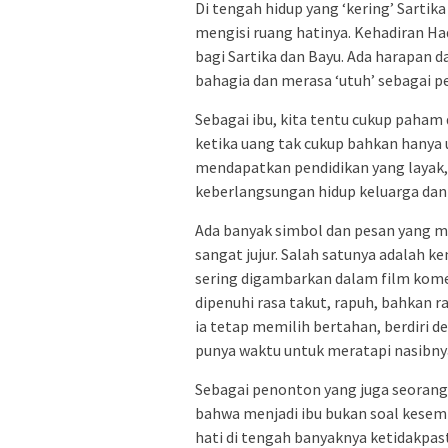
Di tengah hidup yang ‘kering’ Sartik
mengisi ruang hatinya. Kehadiran Ha
bagi Sartika dan Bayu. Ada harapan
bahagia dan merasa ‘utuh’ sebagai 
Sebagai ibu, kita tentu cukup paham
ketika uang tak cukup bahkan hanya 
mendapatkan pendidikan yang layak, 
keberlangsungan hidup keluarga dan 
Ada banyak simbol dan pesan yang m
sangat jujur. Salah satunya adalah k
sering digambarkan dalam film kome
dipenuhi rasa takut, rapuh, bahkan 
ia tetap memilih bertahan, berdiri 
punya waktu untuk meratapi nasibnya
Sebagai penonton yang juga seorang i
bahwa menjadi ibu bukan soal kese
hati di tengah banyaknya ketidakpast