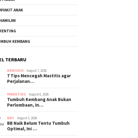
NYAKIT ANAK
HAMILAN
RENTING
MBUH KEMBANG
EL TERBARU
MENYUSUI
August 7, 2026
7 Tips Mencegah Mastitis agar
Perjalanan…
PARENTING
August 6, 2026
Tumbuh Kembang Anak Bukan
Perlombaan, In…
BAYI
August 5, 2026
BB Naik Belum Tentu Tumbuh
Optimal, Ini …