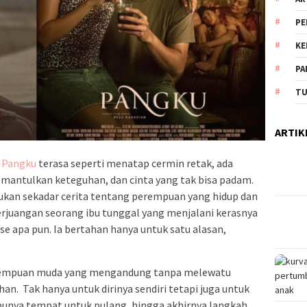
PE
KE
PA
TU
ARTIK
 Pangku
terasa seperti menatap cermin retak, ada
memantulkan keteguhan, dan cinta yang tak bisa padam.
bukan sekadar cerita tentang perempuan yang hidup dan
perjuangan seorang ibu tunggal yang menjalani kerasnya
ese apa pun. Ia bertahan hanya untuk satu alasan,
perempuan muda yang mengandung tanpa melewatu
n. Tak hanya untuk dirinya sendiri tetapi juga untuk
punya tempat untuk pulang, hingga akhirnya langkah