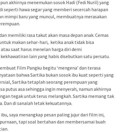
a pun akhirnya menemukan sosok Hadi (Fedi Nuril) yang
di seperti hawa segar yang memberi secercah harapan
 dan mimpi baru yang muncul, membuatnya merasakan
perempuan.
 dan memiliki rasa takut akan masa depan anak. Cemas
untuk makan sehar-hari, ketika anak tidak bisa
atau saat harus menelan harga diri demi
kekhawatiran lain yang habis disebutkan satu persatu.
embuat Film Pangku begitu ‘mengena’ dan terasa
enyataan bahwa Sartika bukan sosok ibu kuat seperti yang
rsial, Sartika tetaplah seorang perempuan yang
rasa putus asa sehingga ingin menyerah, namun akhirnya
dengan tegak untuk terus melangkah. Sartika memang tak
. Dan di sanalah letak kekuatannya.
bu, saya menangkap pesan paling jujur dari film ini,
mpurnaan, tapi soal bertahan dan membersamai buah
ian.