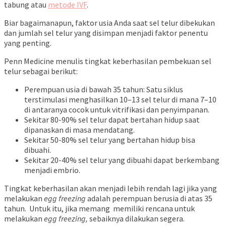
tabung atau
metode IVF
.
Biar bagaimanapun, faktor usia Anda saat sel telur dibekukan
dan jumlah sel telur yang disimpan menjadi faktor penentu
yang penting.
Penn Medicine menulis tingkat keberhasilan pembekuan sel
telur sebagai berikut:
Perempuan usia di bawah 35 tahun: Satu siklus
terstimulasi menghasilkan 10–13 sel telur di mana 7–10
di antaranya cocok untuk vitrifikasi dan penyimpanan.
Sekitar 80-90% sel telur dapat bertahan hidup saat
dipanaskan di masa mendatang.
Sekitar 50-80% sel telur yang bertahan hidup bisa
dibuahi.
Sekitar 20-40% sel telur yang dibuahi dapat berkembang
menjadi embrio.
Tingkat keberhasilan akan menjadi lebih rendah lagi jika yang
melakukan
egg freezing
adalah perempuan berusia di atas 35
tahun. Untuk itu, j
ika memang memiliki rencana untuk
melakukan
egg freezing,
sebaiknya dilakukan segera.