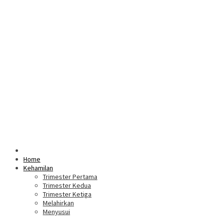
Home
Kehamilan
Trimester Pertama
Trimester Kedua
Trimester Ketiga
Melahirkan
Menyusui