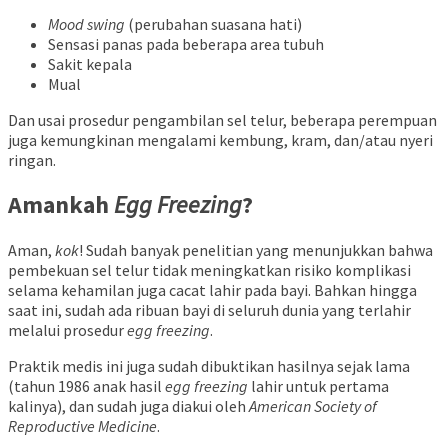
Mood swing
(perubahan suasana hati)
Sensasi panas pada beberapa area tubuh
Sakit kepala
Mual
Dan usai prosedur pengambilan sel telur, beberapa perempuan
juga kemungkinan mengalami kembung, kram, dan/atau nyeri
ringan.
Amankah
Egg Freezing
?
Aman,
kok
! Sudah banyak penelitian yang menunjukkan bahwa
pembekuan sel telur tidak meningkatkan risiko komplikasi
selama kehamilan juga cacat lahir pada bayi. Bahkan hingga
saat ini, sudah ada ribuan bayi di seluruh dunia yang terlahir
melalui prosedur
egg freezing
.
Praktik medis ini juga sudah dibuktikan hasilnya sejak lama
(tahun 1986 anak hasil
egg freezing
lahir untuk pertama
kalinya), dan sudah juga diakui oleh
American Society of
Reproductive Medicine
.