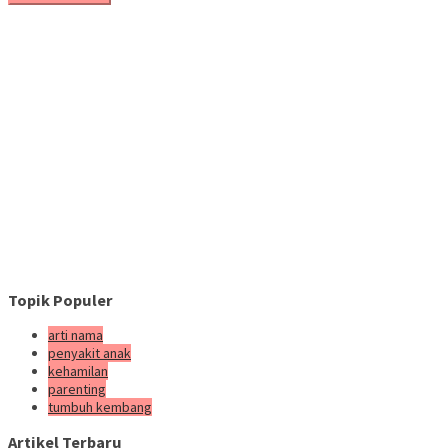
Topik Populer
arti nama
penyakit anak
kehamilan
parenting
tumbuh kembang
Artikel Terbaru