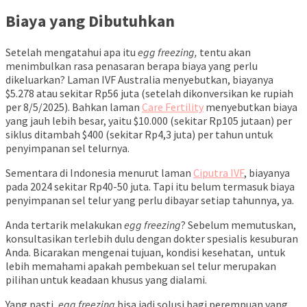
Biaya yang Dibutuhkan
Setelah mengatahui apa itu
egg freezing,
tentu akan
menimbulkan rasa penasaran berapa biaya yang perlu
dikeluarkan? Laman IVF Australia menyebutkan, biayanya
$5.278 atau sekitar Rp56 juta (setelah dikonversikan ke rupiah
per 8/5/2025). Bahkan laman
Care Fertility
menyebutkan biaya
yang jauh lebih besar, yaitu $10.000 (sekitar Rp105 jutaan) per
siklus ditambah $400 (sekitar Rp4,3 juta) per tahun untuk
penyimpanan sel telurnya.
Sementara di Indonesia menurut laman
Ciputra IVF
, biayanya
pada 2024 sekitar Rp40-50 juta. Tapi itu belum termasuk biaya
penyimpanan sel telur yang perlu dibayar setiap tahunnya, ya.
Anda tertarik melakukan
egg freezing
? Sebelum memutuskan,
konsultasikan terlebih dulu dengan dokter spesialis kesuburan
Anda. Bicarakan mengenai tujuan, kondisi kesehatan, untuk
lebih memahami apakah pembekuan sel telur merupakan
pilihan untuk keadaan khusus yang dialami.
Yang pasti,
egg freezing
bisa jadi solusi bagi perempuan yang