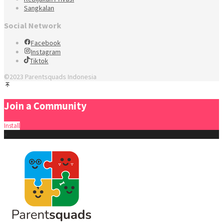
Sangkalan
Social Network
Facebook
Instagram
Tiktok
©2023 Parentsquads Indonesia
Join a Community
Install
×