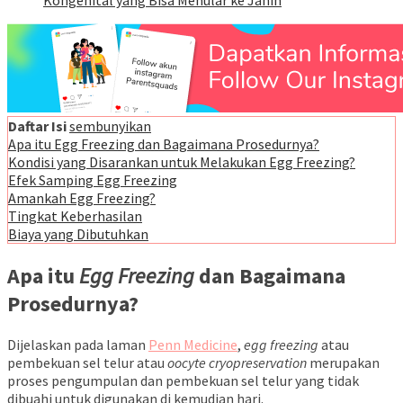
Kongenital yang Bisa Menular ke Janin
Daftar Isi
sembunyikan
Apa itu Egg Freezing dan Bagaimana Prosedurnya?
Kondisi yang Disarankan untuk Melakukan Egg Freezing?
Efek Samping Egg Freezing
Amankah Egg Freezing?
Tingkat Keberhasilan
Biaya yang Dibutuhkan
Apa itu
Egg Freezing
dan
Bagaimana
Prosedurnya?
Dijelaskan pada laman
Penn Medicine
,
egg freezing
atau
pembekuan sel telur atau
oocyte cryopreservation
merupakan
proses pengumpulan dan pembekuan sel telur yang tidak
dibuahi untuk digunakan di kemudian hari.