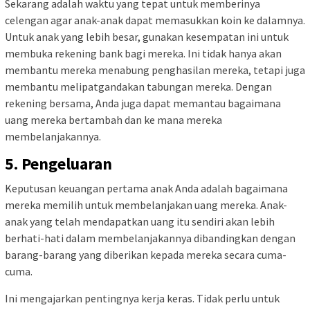
Sekarang adalah waktu yang tepat untuk memberinya
celengan agar anak-anak dapat memasukkan koin ke dalamnya.
Untuk anak yang lebih besar, gunakan kesempatan ini untuk
membuka rekening bank bagi mereka. Ini tidak hanya akan
membantu mereka menabung penghasilan mereka, tetapi juga
membantu melipatgandakan tabungan mereka. Dengan
rekening bersama, Anda juga dapat memantau bagaimana
uang mereka bertambah dan ke mana mereka
membelanjakannya.
5. Pengeluaran
Keputusan keuangan pertama anak Anda adalah bagaimana
mereka memilih untuk membelanjakan uang mereka. Anak-
anak yang telah mendapatkan uang itu sendiri akan lebih
berhati-hati dalam membelanjakannya dibandingkan dengan
barang-barang yang diberikan kepada mereka secara cuma-
cuma.
Ini mengajarkan pentingnya kerja keras. Tidak perlu untuk