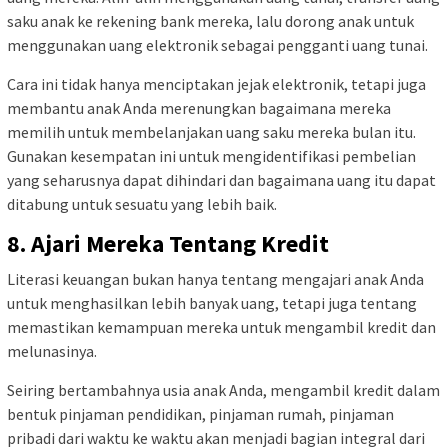
saku anak ke rekening bank mereka, lalu dorong anak untuk
menggunakan uang elektronik sebagai pengganti uang tunai.
Cara ini tidak hanya menciptakan jejak elektronik, tetapi juga
membantu anak Anda merenungkan bagaimana mereka
memilih untuk membelanjakan uang saku mereka bulan itu.
Gunakan kesempatan ini untuk mengidentifikasi pembelian
yang seharusnya dapat dihindari dan bagaimana uang itu dapat
ditabung untuk sesuatu yang lebih baik.
8. Ajari Mereka Tentang Kredit
Literasi keuangan bukan hanya tentang mengajari anak Anda
untuk menghasilkan lebih banyak uang, tetapi juga tentang
memastikan kemampuan mereka untuk mengambil kredit dan
melunasinya.
Seiring bertambahnya usia anak Anda, mengambil kredit dalam
bentuk pinjaman pendidikan, pinjaman rumah, pinjaman
pribadi dari waktu ke waktu akan menjadi bagian integral dari