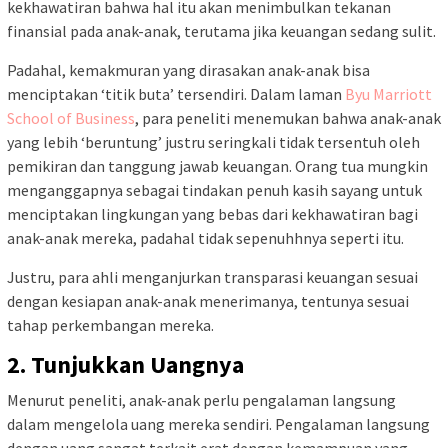
kekhawatiran bahwa hal itu akan menimbulkan tekanan
finansial pada anak-anak, terutama jika keuangan sedang sulit.
Padahal, kemakmuran yang dirasakan anak-anak bisa
menciptakan ‘titik buta’ tersendiri. Dalam laman
Byu Marriott
School of Business
, para peneliti menemukan bahwa anak-anak
yang lebih ‘beruntung’ justru seringkali tidak tersentuh oleh
pemikiran dan tanggung jawab keuangan. Orang tua mungkin
menganggapnya sebagai tindakan penuh kasih sayang untuk
menciptakan lingkungan yang bebas dari kekhawatiran bagi
anak-anak mereka, padahal tidak sepenuhhnya seperti itu.
Justru, para ahli menganjurkan transparasi keuangan sesuai
dengan kesiapan anak-anak menerimanya, tentunya sesuai
tahap perkembangan mereka.
2. Tunjukkan Uangnya
Menurut peneliti, anak-anak perlu pengalaman langsung
dalam mengelola uang mereka sendiri. Pengalaman langsung