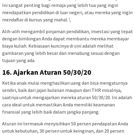
Ini sangat penting bagi remaja yang lebih tua yang ingin
mendapatkan pendidikan di luar negeri, atau mereka yang ingin
mendaftar di kursus yang mahal. \
Alih-alih mengambil pinjaman pendidikan, investasi yang tepat
dengan bimbingan Anda dapat membantu mereka membayar
biaya kuliah. Kebiasaan kuncinya di sini adalah melihat
gambaran yang lebih besar dan menabung sesuai dengan
tujuan yang ada.
16. Ajarkan Aturan 50/30/20
Ketika anak mulai menghasilkan uang dan bisa mengaturnya
sendiri, baik dari jajan bulanan maupun dari THR misalnya,
saatnya untuk mengajarkan mereka aturan 50/30/20. Ini adalah
cara ideal untuk memastikan Anda memiliki keamanan
finansial yang lebih baik dalam jangka panjang.
Aturan ini termasuk menyisihkan 50 persen pendapatan Anda
untuk kebutuhan, 30 persen untuk keinginan, dan 20 persen