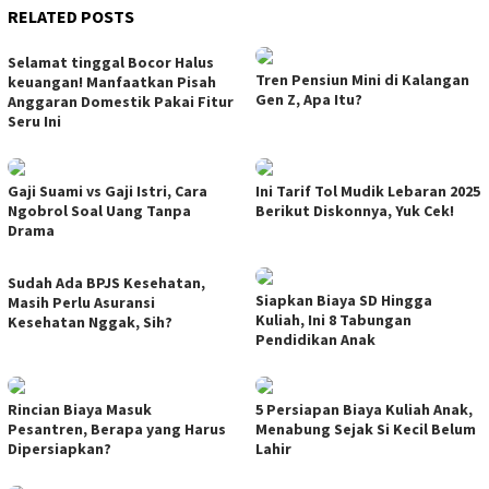
RELATED POSTS
Selamat tinggal Bocor Halus
Tren Pensiun Mini di Kalangan
keuangan! Manfaatkan Pisah
Gen Z, Apa Itu?
Anggaran Domestik Pakai Fitur
Seru Ini
Gaji Suami vs Gaji Istri, Cara
Ini Tarif Tol Mudik Lebaran 2025
Ngobrol Soal Uang Tanpa
Berikut Diskonnya, Yuk Cek!
Drama
Sudah Ada BPJS Kesehatan,
Siapkan Biaya SD Hingga
Masih Perlu Asuransi
Kuliah, Ini 8 Tabungan
Kesehatan Nggak, Sih?
Pendidikan Anak
Rincian Biaya Masuk
5 Persiapan Biaya Kuliah Anak,
Pesantren, Berapa yang Harus
Menabung Sejak Si Kecil Belum
Dipersiapkan?
Lahir