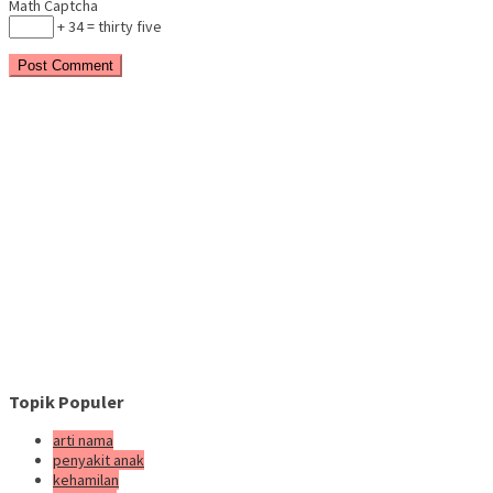
Math Captcha
+ 34 = thirty five
Topik Populer
arti nama
penyakit anak
kehamilan