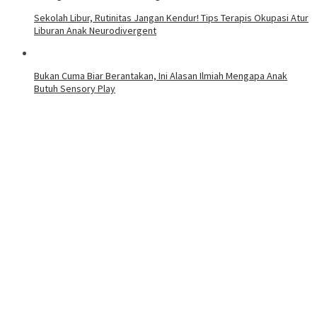
Sekolah Libur, Rutinitas Jangan Kendur! Tips Terapis Okupasi Atur
Liburan Anak Neurodivergent
Bukan Cuma Biar Berantakan, Ini Alasan Ilmiah Mengapa Anak
Butuh Sensory Play