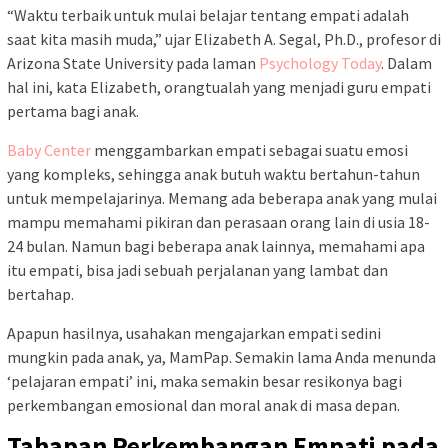
“Waktu terbaik untuk mulai belajar tentang empati adalah
saat kita masih muda,” ujar Elizabeth A. Segal, Ph.D., profesor di
Arizona State University pada laman
Psychology Today
. Dalam
hal ini, kata Elizabeth, orangtualah yang menjadi guru empati
pertama bagi anak.
Baby Center
menggambarkan empati sebagai suatu emosi
yang kompleks, sehingga anak butuh waktu bertahun-tahun
untuk mempelajarinya. Memang ada beberapa anak yang mulai
mampu memahami pikiran dan perasaan orang lain di usia 18-
24 bulan. Namun bagi beberapa anak lainnya, memahami apa
itu empati, bisa jadi sebuah perjalanan yang lambat dan
bertahap.
Apapun hasilnya, usahakan mengajarkan empati sedini
mungkin pada anak, ya, MamPap. Semakin lama Anda menunda
‘pelajaran empati’ ini, maka semakin besar resikonya bagi
perkembangan emosional dan moral anak di masa depan.
Tahapan Perkembangan Empati pada