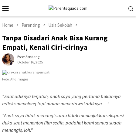
Skip
Mobile
to
Menu
content
Home
Parenting
Usia Sekolah
Tanpa Disadari Anak Bisa Kurang
Empati, Kenali Ciri-cirinya
Ester Sondang
October 16, 2025
Foto: Aflo Images
“Saat adiknya terjatuh, anak saya yang pertama bukannya
refleks menolong tapi malah menertawai adiknya….”
“Anak saya tidak menangis atau tidak menunjukkan ekspresi
duka saat menonton film sedih, padahal kami semua sudah
menangis, loh.”