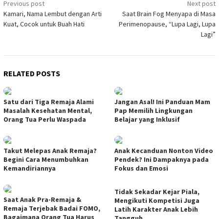
Post
Previous post
Next post
Kamari, Nama Lembut dengan Arti
Saat Brain Fog Menyapa di Masa
navigation
Kuat, Cocok untuk Buah Hati
Perimenopause, “Lupa Lagi, Lupa
Lagi”
RELATED POSTS
Satu dari Tiga Remaja Alami
Jangan Asal! Ini Panduan Mam
Masalah Kesehatan Mental,
Pap Memilih Lingkungan
Orang Tua Perlu Waspada
Belajar yang Inklusif
Takut Melepas Anak Remaja?
Anak Kecanduan Nonton Video
Begini Cara Menumbuhkan
Pendek? Ini Dampaknya pada
Kemandiriannya
Fokus dan Emosi
Tidak Sekadar Kejar Piala,
Saat Anak Pra-Remaja &
Mengikuti Kompetisi Juga
Remaja Terjebak Badai FOMO,
Latih Karakter Anak Lebih
Bagaimana Orang Tua Harus
Tangguh