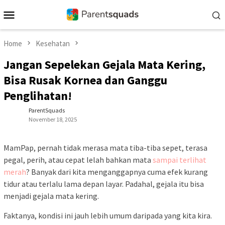
Skip
Mobile
to
Menu
content
Home
Kesehatan
Jangan Sepelekan Gejala Mata Kering,
Bisa Rusak Kornea dan Ganggu
Penglihatan!
ParentSquads
November 18, 2025
MamPap, pernah tidak merasa mata tiba-tiba sepet, terasa
pegal, perih, atau cepat lelah bahkan mata
sampai terlihat
merah
? Banyak dari kita menganggapnya cuma efek kurang
tidur atau terlalu lama depan layar. Padahal, gejala itu bisa
menjadi gejala mata kering.
Faktanya, kondisi ini jauh lebih umum daripada yang kita kira.