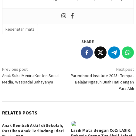
kesehatan mata
SHARE
Post
Previous post
Next post
Anak Suka Meniru Konten Sosial
Parenthood Institute 2025 : Tempat
navigation
Media, Waspadai Bahayanya
Belajar Ngasuh Buah Hati dengan
Para Ahli
RELATED POSTS
Anak Kembali Aktif di Sekolah,
Lasik Mata dengan CoZi LASIK:
Pastikan Anak Terlindungi dari
Rahasia Orang Tua Aktif Jalani