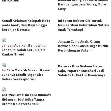
Risiko DBD
Hari dengan Less Worry, More
Cozy
Kenali Kelainan Kelopak Mata
Ini Saran Dokter Gizi untuk
pada Anak, dari Bayi hingga
Memastikan Kebutuhan Nutrisi
Beranjak Dewasa
Anak Tercukupi
Jangan Cuma Anak, Orang
Jangan Abaikan Benjolan di
Dewasa dan Lansia Juga Butuh
Leher, Ini Salah Satu Gejala
Perlindungan Vaksin!
Kanker Tiroid
Katarak Bisa Dialami Siapa
Ini Cara Melatih Si Kecil Rawat
Saja, Paparan Matahari Jadi
Lukanya Sendiri Agar Bisa
Salah Satu Faktor Pemicunya
Bebas Bereksplorasi
Anti Was-Was! Ini Cara Nikmati
Hidangan Idul Adha Tanpa
Drama Kolesterol Naik